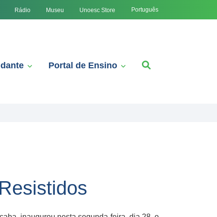
Português
Rádio
Museu
Unoesc Store
udante
Portal de Ensino
Resistidos
aba, inaugurou nesta segunda-feira, dia 28, o