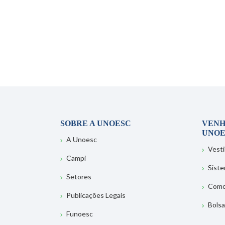
SOBRE A UNOESC
VENH
UNOE
A Unoesc
Vesti
Campi
Sist
Setores
Como
Publicações Legais
Bolsa
Funoesc