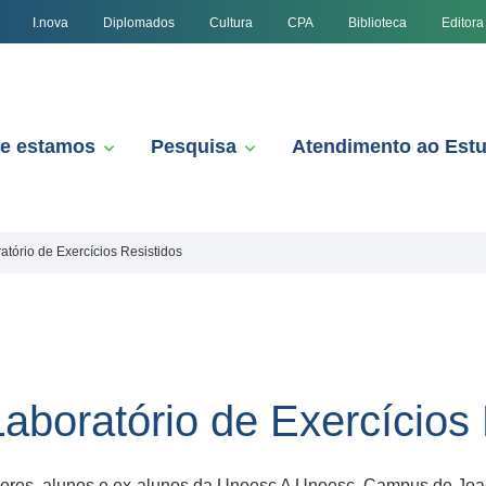
I.nova
Diplomados
Cultura
CPA
Biblioteca
Editora
e estamos
Pesquisa
Atendimento ao Est
tório de Exercícios Resistidos
aboratório de Exercícios 
sores, alunos e ex-alunos da Unoesc A Unoesc, Campus de Joaç