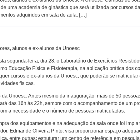
se de uma academia de ginástica que será utilizada por cursos
imentos adquiridos em sala de aula, […]
sores, alunos e ex-alunos da Unoesc
 segunda-feira, dia 28, o Laboratório de Exercícios Resistido
omo Educação Física e Fisioterapia, na aplicação prática dos 
isquer cursos e ex-alunos da Unoesc, que poderão se matricula
ividades físicas.
o da Unoesc. Antes mesmo da inauguração, mais de 50 pessoas 
ionará das 16h às 22h, sempre com o acompanhamento de um pro
o com a necessidade e o número de pessoas matriculadas.
mpra dos equipamentos e na adequação da sala onde foi implan
or, Edmar de Oliveira Pinto, visa proporcionar espaço adequad
, entre outras; estruturar um centro de referência em pesquisa