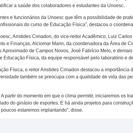
alificar a saúde dos colaboradores e estudantes da Unoesc.
es e funcionários da Unoesc que têm a possibilidade de pratica
fissionais do curso de Educação Física”, destacou o coordena
noesc, Aristides Cimadon, do vice-reitor Acadêmico, Luiz Carlo
to e Finanças, Alciomar Marin, da coordenadora da Área de Ci
s Aproximado de Campos Novos, José Fabrício Melo, e demais d
e Educação Física, da equipe responsável pelo laboratório e d
ão Física, o reitor Aristides Cimadon destacou a importância
iversidade também se preocupa com a qualidade de vida das pes
. A partir do momento em que o clima permitir, iniciaremos os t
 lado do ginásio de esportes. E há ainda projetos para construç
s poucos estaremos implantando”, disse.