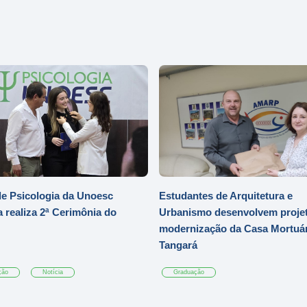
e Psicologia da Unoesc
Estudantes de Arquitetura e
 realiza 2ª Cerimônia do
Urbanismo desenvolvem projet
modernização da Casa Mortuár
Tangará
ção
Notícia
Graduação