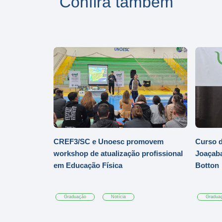
Confira também
CREF3/SC e Unoesc promovem
Curso d
workshop de atualização profissional
Joaçaba
em Educação Física
Botton
Graduação
Notícia
Gradua