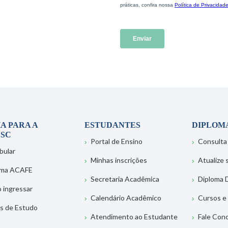
A PARA A
ESTUDANTES
DIPLOM
SC
Portal de Ensino
Consulta
bular
Minhas inscrições
Atualize
ema ACAFE
Secretaria Acadêmica
Diploma D
 ingressar
Calendário Acadêmico
Cursos e
s de Estudo
Atendimento ao Estudante
Fale Con