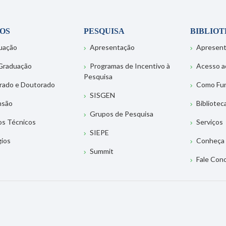
OS
PESQUISA
BIBLIO
uação
Apresentação
Apresen
Graduação
Programas de Incentivo à
Acesso a
Pesquisa
rado e Doutorado
Como Fu
SISGEN
nsão
Bibliotec
Grupos de Pesquisa
os Técnicos
Serviços
SIEPE
gios
Conheça 
Summit
Fale Con