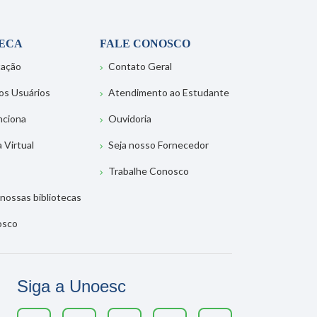
TECA
FALE CONOSCO
tação
Contato Geral
os Usuários
Atendimento ao Estudante
nciona
Ouvidoria
a Virtual
Seja nosso Fornecedor
Trabalhe Conosco
nossas bibliotecas
osco
Siga a Unoesc