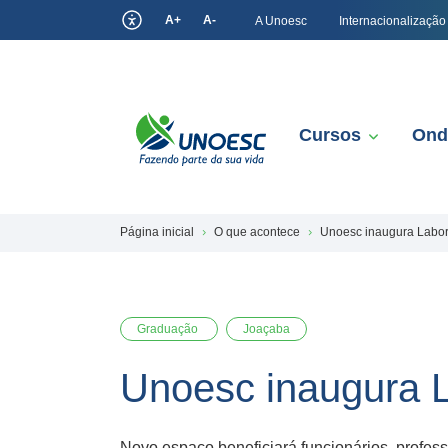
A+
A-
A Unoesc
Internacionalização
Cursos
Ond
Página inicial
O que acontece
Unoesc inaugura Labora
Graduação
Joaçaba
Unoesc inaugura L
Novo espaço beneficiará funcionários, profes