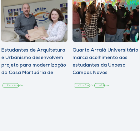
Estudantes de Arquitetura
Quarto Arraiá Universitário
e Urbanismo desenvolvem
marca acolhimento aos
projeto para modernização
estudantes da Unoesc
da Casa Mortuária de
Campos Novos
Tangará
Graduação
Graduação
Notícia