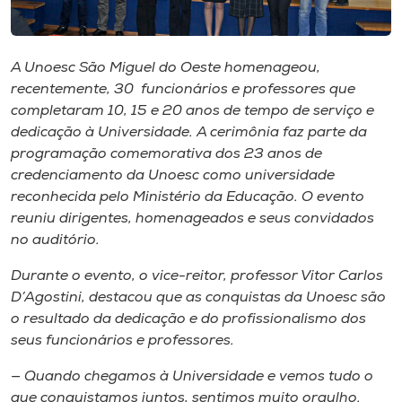
Museu
Unoesc
A Unoesc São Miguel do Oeste homenageou,
Store
recentemente, 30 funcionários e professores que
completaram 10, 15 e 20 anos de tempo de serviço e
dedicação à Universidade. A cerimônia faz parte da
programação comemorativa dos 23 anos de
Selecione
credenciamento da Unoesc como universidade
o idioma
reconhecida pelo Ministério da Educação. O evento
reuniu dirigentes, homenageados e seus convidados
no auditório.
A+
Durante o evento, o vice-reitor, professor Vitor Carlos
A-
D’Agostini, destacou que as conquistas da Unoesc são
o resultado da dedicação e do profissionalismo dos
seus funcionários e professores.
— Quando chegamos à Universidade e vemos tudo o
que conquistamos juntos, sentimos muito orgulho.