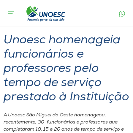
Página
O que
Unoesc homenageia funcionários e professores
inicial
acontece
pelo tempo de serviço prestado à Instituição
Cursos
Graduação
Notícia de evento
São Miguel do Oeste
Onde estamos
Unoesc homenageia
Pesquisa
funcionários e
professores pelo
Atendimento ao Estudante
tempo de serviço
Portal de Ensino
prestado à Instituição
A
Unoesc
A Unoesc São Miguel do Oeste homenageou,
recentemente, 30 funcionários e professores que
Internacionalização
completaram 10, 15 e 20 anos de tempo de serviço e