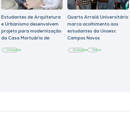
Estudantes de Arquitetura
Quarto Arraiá Universitário
e Urbanismo desenvolvem
marca acolhimento aos
projeto para modernização
estudantes da Unoesc
da Casa Mortuária de
Campos Novos
Tangará
Graduação
Graduação
Notícia