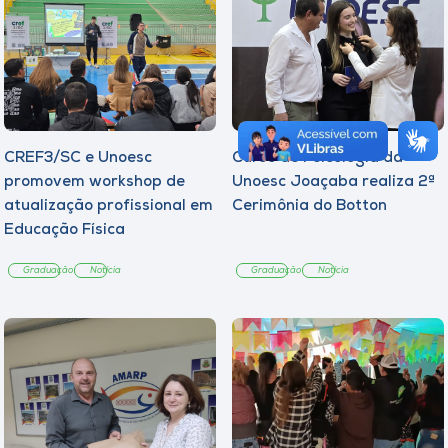
CREF3/SC e Unoesc
Curso de Psicologia da
promovem workshop de
Unoesc Joaçaba realiza 2ª
atualização profissional em
Cerimônia do Botton
Educação Física
Graduação
Notícia
Graduação
Notícia