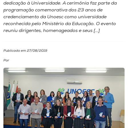
dedicação à Universidade. A cerimônia faz parte da
programação comemorativa dos 23 anos de
I.nova
credenciamento da Unoesc como universidade
reconhecida pelo Ministério da Educação. O evento
Diplomados
reuniu dirigentes, homenageados e seus […]
Cultura
Publicado em 27/08/2019
Por
CPA
Biblioteca
Editora
Rádio