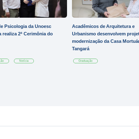
e Psicologia da Unoesc
Acadêmicos de Arquitetura e
 realiza 2ª Cerimônia do
Urbanismo desenvolvem projet
modernização da Casa Mortuár
Tangará
ção
Notícia
Graduação