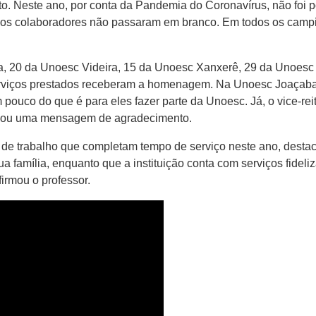
 Neste ano, por conta da Pandemia do Coronavírus, não foi po
s colaboradores não passaram em branco. Em todos os campi fo
a, 20 da Unoesc Videira, 15 da Unoesc Xanxerê, 29 da Unoesc
erviços prestados receberam a homenagem. Na Unoesc Joaçaba,
uco do que é para eles fazer parte da Unoesc. Já, o vice-rei
vou uma mensagem de agradecimento.
trabalho que completam tempo de serviço neste ano, destacan
ua família, enquanto que a instituição conta com serviços fide
irmou o professor.