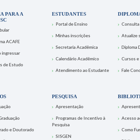
A PARA A
ESTUDANTES
DIPLOM
SC
Portal de Ensino
Consulta
bular
Minhas inscrições
Atualize
ema ACAFE
Secretaria Acadêmica
Diploma D
 ingressar
Calendário Acadêmico
Cursos e
s de Estudo
Atendimento ao Estudante
Fale Con
OS
PESQUISA
BIBLIO
uação
Apresentação
Apresen
Graduação
Programas de Incentivo à
Acesso a
Pesquisa
rado e Doutorado
Como Fu
SISGEN