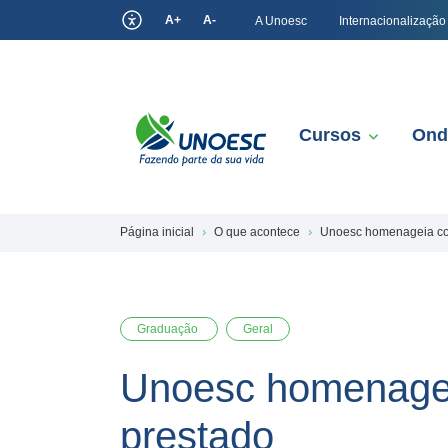
A+
A-
A Unoesc
Internacionalização
Cursos
Ond
Página inicial
O que acontece
Unoesc homenageia col
Graduação
Geral
Unoesc homenagei
prestado