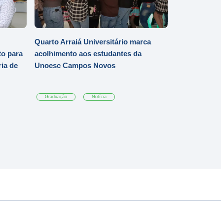
Quarto Arraiá Universitário marca
o para
acolhimento aos estudantes da
ia de
Unoesc Campos Novos
Graduação
Notícia