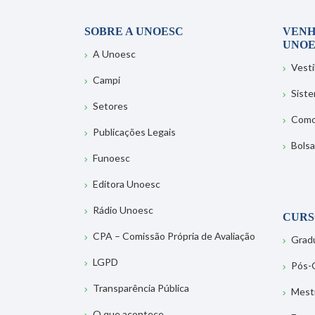
SOBRE A UNOESC
VENH
UNOE
A Unoesc
Vesti
Campi
Sist
Setores
Como
Publicações Legais
Bolsa
Funoesc
Editora Unoesc
Rádio Unoesc
CURS
CPA – Comissão Própria de Avaliação
Grad
LGPD
Pós-
Transparência Pública
Mest
O que acontece