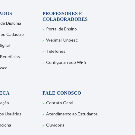
ADOS
PROFESSORES E
COLABORADORES
 de Diploma
Portal de Ensino
 seu Cadastro
Webmail Unoesc
igital
Telefones
 Benefícios
Configurar rede Wi-fi
osco
TECA
FALE CONOSCO
tação
Contato Geral
os Usuários
Atendimento ao Estudante
nciona
Ouvidoria