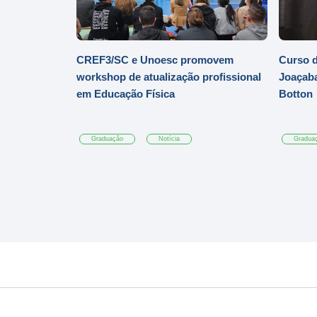
CREF3/SC e Unoesc promovem
Curso d
workshop de atualização profissional
Joaçaba
em Educação Física
Botton
Graduação
Notícia
Gradua