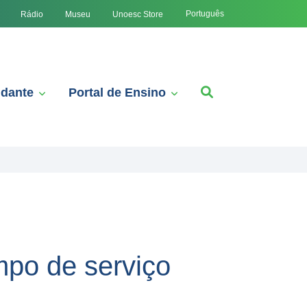
Português
Rádio
Museu
Unoesc Store
udante
Portal de Ensino
po de serviço