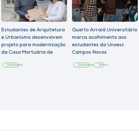
Estudantes de Arquitetura
Quarto Arraiá Universitário
e Urbanismo desenvolvem
marca acolhimento aos
projeto para modernização
estudantes da Unoesc
da Casa Mortuária de
Campos Novos
Tangará
Graduação
Graduação
Notícia