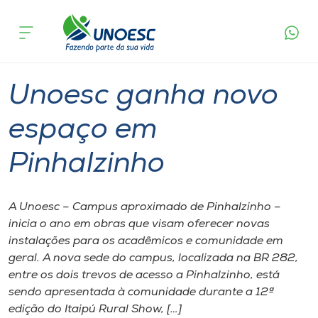
Página
O que
Unoesc ganha novo espaço em
inicial
acontece
Pinhalzinho
Cursos
Graduação
Pinhalzinho
Onde estamos
Unoesc ganha novo
Pesquisa
espaço em
Pinhalzinho
Atendimento ao Estudante
Portal de Ensino
A Unoesc – Campus aproximado de Pinhalzinho –
inicia o ano em obras que visam oferecer novas
instalações para os acadêmicos e comunidade em
A
geral. A nova sede do campus, localizada na BR 282,
Unoesc
entre os dois trevos de acesso a Pinhalzinho, está
sendo apresentada à comunidade durante a 12ª
Internacionalização
edição do Itaipú Rural Show, […]