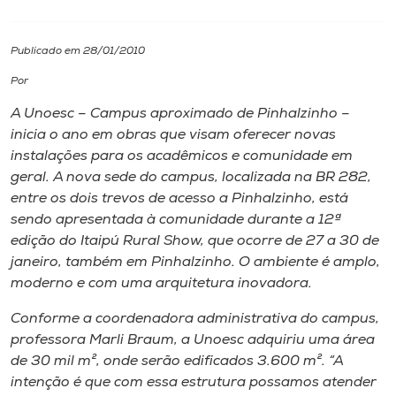
I.nova
Publicado em 28/01/2010
Por
Diplomados
A Unoesc – Campus aproximado de Pinhalzinho –
inicia o ano em obras que visam oferecer novas
Cultura
instalações para os acadêmicos e comunidade em
geral. A nova sede do campus, localizada na BR 282,
CPA
entre os dois trevos de acesso a Pinhalzinho, está
sendo apresentada à comunidade durante a 12ª
edição do Itaipú Rural Show, que ocorre de 27 a 30 de
Biblioteca
janeiro, também em Pinhalzinho. O ambiente é amplo,
moderno e com uma arquitetura inovadora.
Editora
Conforme a coordenadora administrativa do campus,
professora Marli Braum, a Unoesc adquiriu uma área
Rádio
de 30 mil m², onde serão edificados 3.600 m². “A
intenção é que com essa estrutura possamos atender