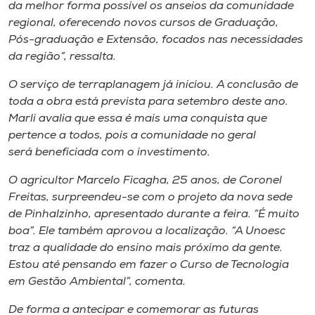
Museu
da melhor forma possível os anseios da comunidade
regional, oferecendo novos cursos de Graduação,
Pós-graduação e Extensão, focados nas necessidades
Unoesc
da região”, ressalta.
Store
O serviço de terraplanagem já iniciou. A conclusão de
toda a obra está prevista para setembro deste ano.
Marli avalia que essa é mais uma conquista que
Selecione
pertence a todos, pois a comunidade no geral
o idioma
será beneficiada com o investimento.
O agricultor Marcelo Ficagha, 25 anos, de Coronel
Freitas, surpreendeu-se com o projeto da nova sede
A+
de Pinhalzinho, apresentado durante a feira. “É muito
A-
boa”. Ele também aprovou a localização. “A Unoesc
traz a qualidade do ensino mais próximo da gente.
Estou até pensando em fazer o Curso de Tecnologia
em Gestão Ambiental”, comenta.
De forma a antecipar e comemorar as futuras