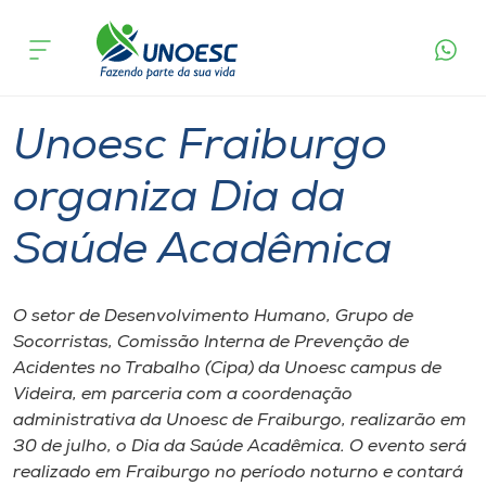
Página
O que
Unoesc Fraiburgo organiza Dia da Saúde
inicial
acontece
Acadêmica
Cursos
Graduação
Onde estamos
Unoesc Fraiburgo
Pesquisa
organiza Dia da
Saúde Acadêmica
Atendimento ao Estudante
Portal de Ensino
O setor de Desenvolvimento Humano, Grupo de
Socorristas, Comissão Interna de Prevenção de
Acidentes no Trabalho (Cipa) da Unoesc campus de
A
Videira, em parceria com a coordenação
Unoesc
administrativa da Unoesc de Fraiburgo, realizarão em
30 de julho, o Dia da Saúde Acadêmica. O evento será
Internacionalização
realizado em Fraiburgo no período noturno e contará