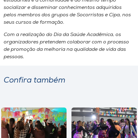
estudantes e a comunidade e ao mesmo tempo
Museu
socializar e disseminar conhecimentos adquiridos
pelos membros dos grupos de Socorristas e Cipa, nos
Unoesc
seus cursos de formação.
Store
Com a realização do Dia da Saúde Acadêmica, os
organizadores pretendem colaborar com o processo
de promoção da melhoria na qualidade de vida das
pessoas.
Selecione
o idioma
Confira também
A+
A-