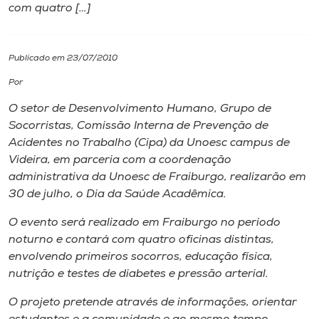
com quatro […]
I.nova
Publicado em 23/07/2010
Diplomados
Por
O setor de Desenvolvimento Humano, Grupo de
Cultura
Socorristas, Comissão Interna de Prevenção de
Acidentes no Trabalho (Cipa) da Unoesc campus de
CPA
Videira, em parceria com a coordenação
administrativa da Unoesc de Fraiburgo, realizarão em
30 de julho, o Dia da Saúde Acadêmica.
Biblioteca
O evento será realizado em Fraiburgo no período
noturno e contará com quatro oficinas distintas,
Editora
envolvendo primeiros socorros, educação física,
nutrição e testes de diabetes e pressão arterial.
Rádio
O projeto pretende através de informações, orientar