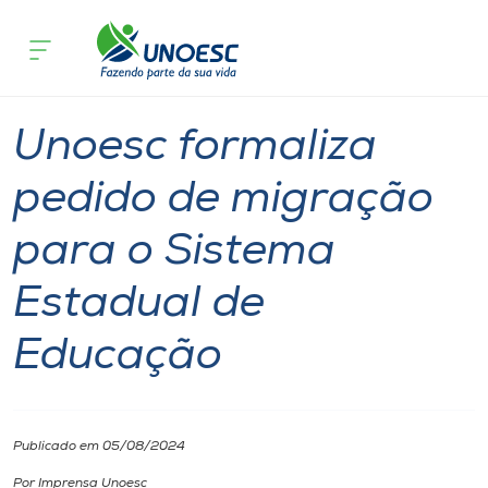
Página inicial
O que acontece
Unoesc formaliza pedido de migração
Cursos
Notícia
Reitoria
Onde estamos
Unoesc formaliza
Pesquisa
pedido de migração
para o Sistema
Atendimento ao Estudante
Estadual de
Portal de Ensino
Educação
A
Unoesc
Publicado em 05/08/2024
Internacionalização
Por Imprensa Unoesc