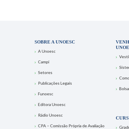
SOBRE A UNOESC
VENH
UNOE
A Unoesc
Vesti
Campi
Sist
Setores
Como
Publicações Legais
Bolsa
Funoesc
Editora Unoesc
Rádio Unoesc
CURS
CPA – Comissão Própria de Avaliação
Grad