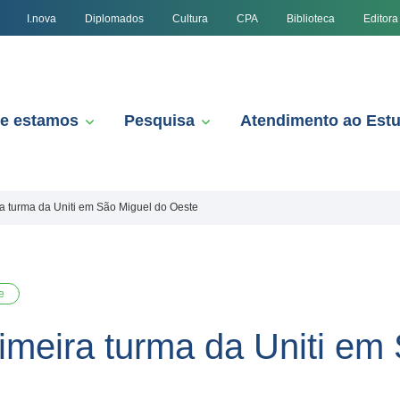
I.nova
Diplomados
Cultura
CPA
Biblioteca
Editora
e estamos
Pesquisa
Atendimento ao Est
a turma da Uniti em São Miguel do Oeste
e
imeira turma da Uniti em