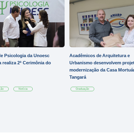
e Psicologia da Unoesc
Acadêmicos de Arquitetura e
 realiza 2ª Cerimônia do
Urbanismo desenvolvem projet
modernização da Casa Mortuár
Tangará
ção
Notícia
Graduação