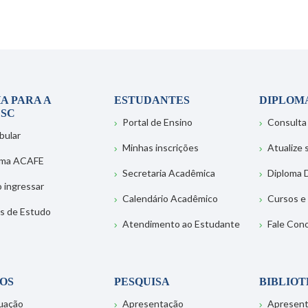
A PARA A
ESTUDANTES
DIPLOM
SC
Portal de Ensino
Consulta
bular
Minhas inscrições
Atualize
ema ACAFE
Secretaria Acadêmica
Diploma D
 ingressar
Calendário Acadêmico
Cursos e
s de Estudo
Atendimento ao Estudante
Fale Con
OS
PESQUISA
BIBLIO
uação
Apresentação
Apresen