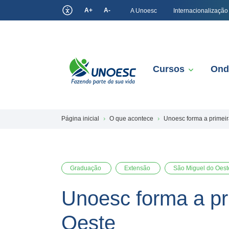
A+
A-
A Unoesc
Internacionalização
Cursos
Ond
Página inicial
O que acontece
Unoesc forma a primeir
Graduação
Extensão
São Miguel do Oest
Unoesc forma a pr
Oeste