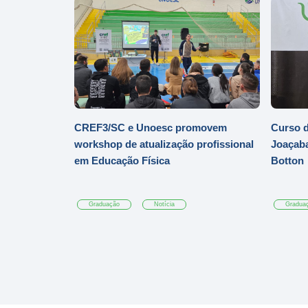
CREF3/SC e Unoesc promovem
Curso d
workshop de atualização profissional
Joaçaba
em Educação Física
Botton
Graduação
Notícia
Gradua