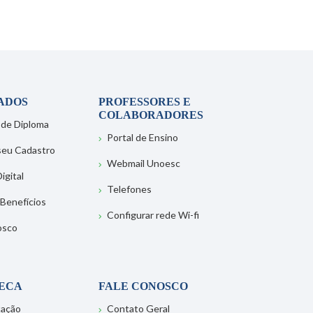
ADOS
PROFESSORES E
COLABORADORES
 de Diploma
Portal de Ensino
 seu Cadastro
Webmail Unoesc
igital
Telefones
 Benefícios
Configurar rede Wi-fi
osco
TECA
FALE CONOSCO
tação
Contato Geral