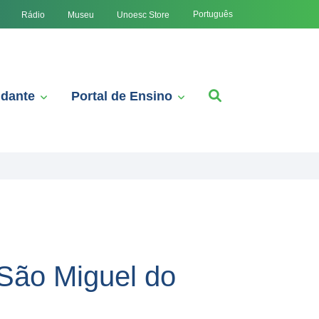
Português
Rádio
Museu
Unoesc Store
udante
Portal de Ensino
 São Miguel do