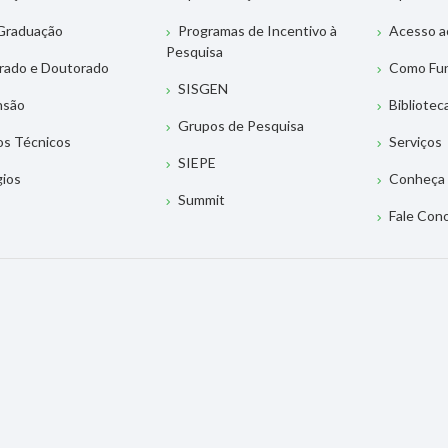
Graduação
Programas de Incentivo à
Acesso a
Pesquisa
rado e Doutorado
Como Fu
SISGEN
nsão
Bibliotec
Grupos de Pesquisa
os Técnicos
Serviços
SIEPE
gios
Conheça 
Summit
Fale Con