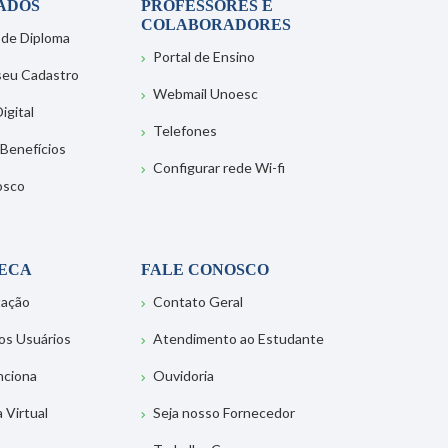
ADOS
PROFESSORES E
COLABORADORES
 de Diploma
Portal de Ensino
 seu Cadastro
Webmail Unoesc
igital
Telefones
 Benefícios
Configurar rede Wi-fi
osco
TECA
FALE CONOSCO
tação
Contato Geral
os Usuários
Atendimento ao Estudante
nciona
Ouvidoria
a Virtual
Seja nosso Fornecedor