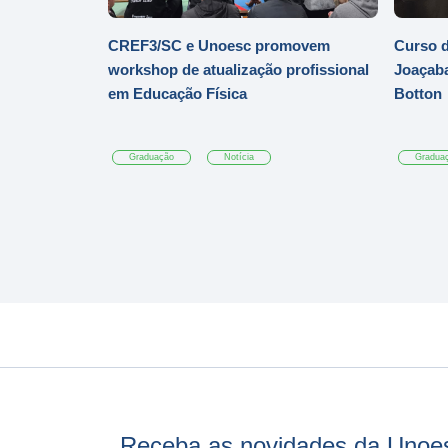
CREF3/SC e Unoesc promovem
Curso d
workshop de atualização profissional
Joaçaba
em Educação Física
Botton
Graduação
Notícia
Gradua
Receba as novidades da Unoe