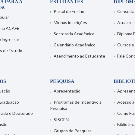
A PARA A
ESTUDANTES
DIPLOM
SC
Portal de Ensino
Consulta
bular
Minhas inscrições
Atualize
ema ACAFE
Secretaria Acadêmica
Diploma D
 ingressar
Calendário Acadêmico
Cursos e
s de Estudo
Atendimento ao Estudante
Fale Con
OS
PESQUISA
BIBLIO
uação
Apresentação
Apresen
Graduação
Programas de Incentivo à
Acesso a
Pesquisa
rado e Doutorado
Como Fu
SISGEN
nsão
Bibliotec
Grupos de Pesquisa