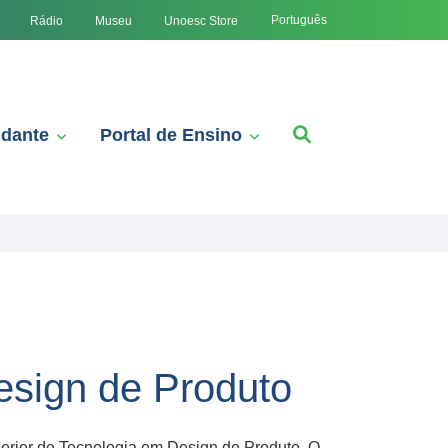
Português
Rádio
Museu
Unoesc Store
udante
Portal de Ensino
esign de Produto
erior de Tecnologia em Design de Produto. O