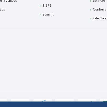
os Técnicos
Serviços
SIEPE
gios
Conheça 
Summit
Fale Con