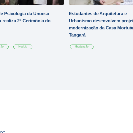
e Psicologia da Unoesc
Estudantes de Arquitetura e
 realiza 2ª Cerimônia do
Urbanismo desenvolvem projet
modernização da Casa Mortuár
Tangará
ção
Notícia
Graduação
sc