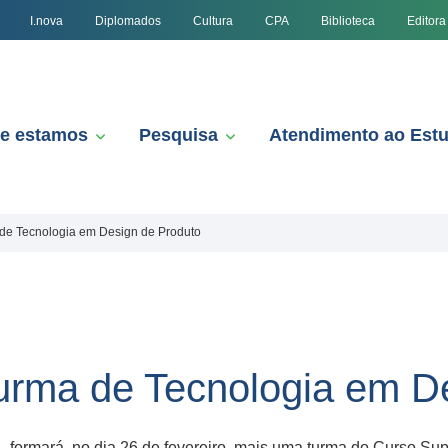
I.nova
Diplomados
Cultura
CPA
Biblioteca
Editora
e estamos
Pesquisa
Atendimento ao Est
 de Tecnologia em Design de Produto
urma de Tecnologia em D
formará, no dia 26 de fevereiro, mais uma turma do Curso Sup