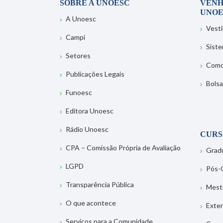
SOBRE A UNOESC
VENH
UNOE
A Unoesc
Vesti
Campi
Sist
Setores
Como
Publicações Legais
Bolsa
Funoesc
Editora Unoesc
Rádio Unoesc
CURS
CPA – Comissão Própria de Avaliação
Grad
LGPD
Pós-
Transparência Pública
Mest
O que acontece
Exte
Serviços para a Comunidade