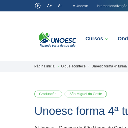
A+
A-
A Unoesc
Internacionalização
Cursos
Ond
Página inicial
O que acontece
Unoesc forma 4ª turma
Graduação
São Miguel do Oeste
Unoesc forma 4ª t
A Unoesc – Campus de São Miguel do Oeste – 