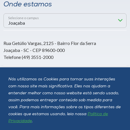
Onde estamos
Selecione o campus
Rua Getúlio Vargas, 2125 - Bairro Flor da Serra
Joaçaba - SC - CEP 89600-000
Telefone (49) 3551-2000
Siga a Unoesc
Nós utilizamos os Cookies para tornar suas interações
com nosso site mais significativa. Eles nos ajudam a
entender melhor como nosso website está sendo usado,
assim podemos entregar conteúdo sob medida para
você. Para mais informações sobre os tipos diferentes de
cookies que estamos usando, leia nossa
Política de
Privacidade
.