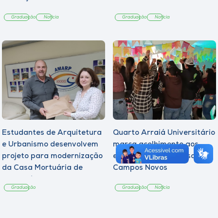
Graduação
Notícia
Graduação
Notícia
Estudantes de Arquitetura
Quarto Arraiá Universitário
e Urbanismo desenvolvem
marca acolhimento aos
projeto para modernização
estudantes da Unoesc
da Casa Mortuária de
Campos Novos
Tangará
Graduação
Graduação
Notícia