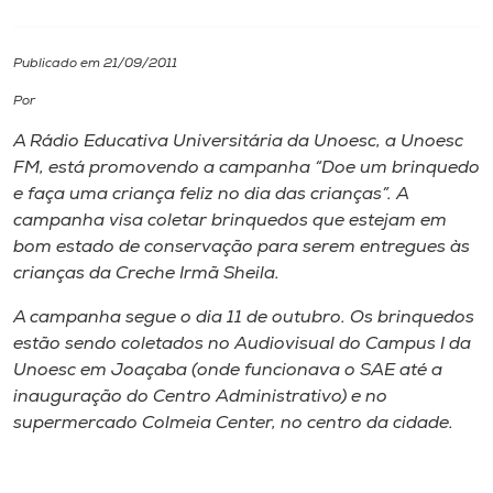
I.nova
Publicado em 21/09/2011
Por
Diplomados
A Rádio Educativa Universitária da Unoesc, a Unoesc
FM, está promovendo a campanha “Doe um brinquedo
Cultura
e faça uma criança feliz no dia das crianças”. A
campanha visa coletar brinquedos que estejam em
CPA
bom estado de conservação para serem entregues às
crianças da Creche Irmã Sheila.
Biblioteca
A campanha segue o dia 11 de outubro. Os brinquedos
estão sendo coletados no Audiovisual do Campus I da
Unoesc em Joaçaba (onde funcionava o SAE até a
Editora
inauguração do Centro Administrativo) e no
supermercado Colmeia Center, no centro da cidade.
Rádio