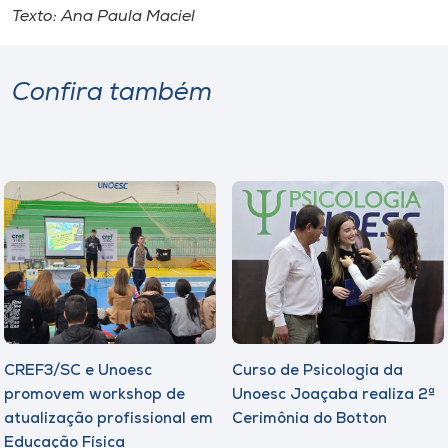
Museu
Texto: Ana Paula Maciel
Unoesc
Confira também
Store
Selecione
o idioma
A+
A-
CREF3/SC e Unoesc
Curso de Psicologia da
promovem workshop de
Unoesc Joaçaba realiza 2ª
atualização profissional em
Cerimônia do Botton
Educação Física