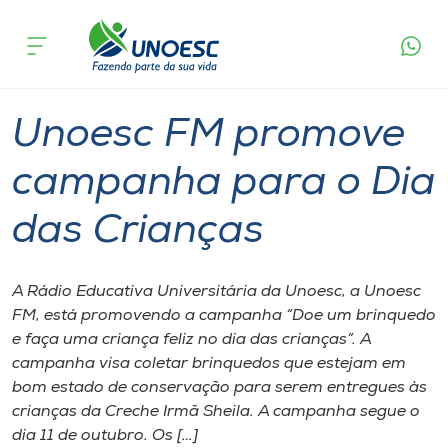
Página
O que
Unoesc FM promove campanha para o Dia
inicial
acontece
das Crianças
Cursos
Graduação
Onde estamos
Unoesc FM promove
Pesquisa
campanha para o Dia
das Crianças
Atendimento ao Estudante
Portal de Ensino
A Rádio Educativa Universitária da Unoesc, a Unoesc
FM, está promovendo a campanha “Doe um brinquedo
e faça uma criança feliz no dia das crianças”. A
A
campanha visa coletar brinquedos que estejam em
Unoesc
bom estado de conservação para serem entregues às
crianças da Creche Irmã Sheila. A campanha segue o
Internacionalização
dia 11 de outubro. Os […]