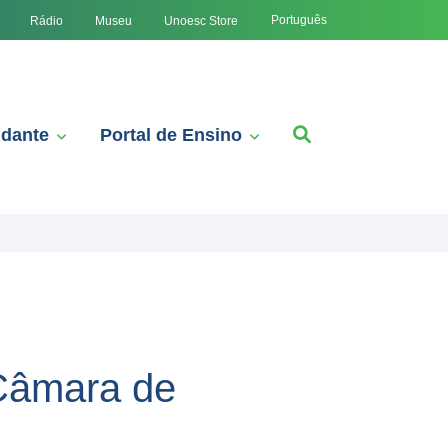
Português
Rádio
Museu
Unoesc Store
udante
Portal de Ensino
 Câmara de