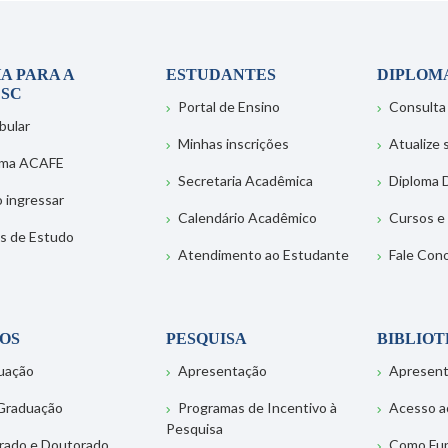
A PARA A
ESTUDANTES
DIPLOM
SC
Portal de Ensino
Consulta
bular
Minhas inscrições
Atualize
ema ACAFE
Secretaria Acadêmica
Diploma D
 ingressar
Calendário Acadêmico
Cursos e
s de Estudo
Atendimento ao Estudante
Fale Con
OS
PESQUISA
BIBLIO
uação
Apresentação
Apresen
Graduação
Programas de Incentivo à
Acesso a
Pesquisa
rado e Doutorado
Como Fu