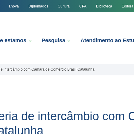
I.nova
Diplomados
Cultura
CPA
Biblioteca
Editora
e estamos
Pesquisa
Atendimento ao Est
 de intercâmbio com Câmara de Comércio Brasil Catalunha
eria de intercâmbio com
atalunha