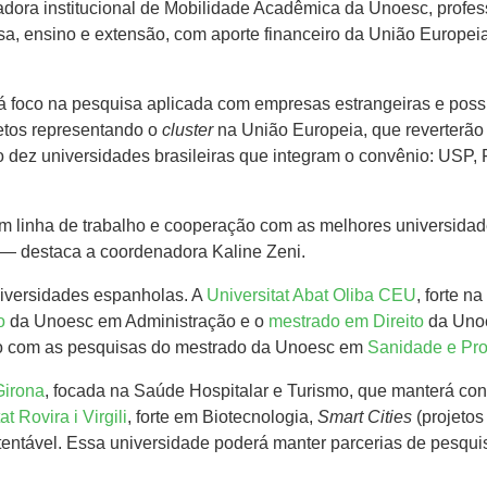
dora institucional de Mobilidade Acadêmica da Unoesc, professo
a, ensino e extensão, com aporte financeiro da União Europei
 terá foco na pesquisa aplicada com empresas estrangeiras e pos
etos representando o
cluster
na União Europeia, que reverterão 
 são dez universidades brasileiras que integram o convênio: 
m linha de trabalho e cooperação com as melhores universidade
 — destaca a coordenadora Kaline Zeni.
iversidades espanholas. A
Universitat Abat Oliba CEU
, forte n
o
da Unoesc em Administração e o
mestrado em Direito
da Uno
ção com as pesquisas do mestrado da Unoesc em
Sanidade e Pr
Girona
, focada na Saúde Hospitalar e Turismo, que manterá c
at Rovira i Virgili
, forte em Biotecnologia,
Smart Cities
(projetos
stentável. Essa universidade poderá manter parcerias de pesq