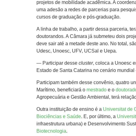
projetos de mobilidade acadêmica. A coordena
uma adesão a redes de parcerias para pesquis
cursos de graduação e pós-graduação.
A linha de trabalho, a partir dessa parceria,
doutorandos. A Câmara já submeteu dois proj
deve sair até a metade deste ano. No total,
Udesc, Unoesc, UFV, UCSal e Uepa.
— Participar desse
cluster
, coloca a Unoesc e
Estado de Santa Catarina no cenário mundial
Participam também desse convênio, quatro un
Marítimo, beneficiará o
mestrado
e o
doutorad
Agropecuária e Gestão Ambiental, terá rela
Outra instituição de ensino é a
Universitat de 
Biociências e Saúde
. E, por último, a
Universit
infraestrutura urbana) e Desenvolvimento Su
Biotecnologia
.