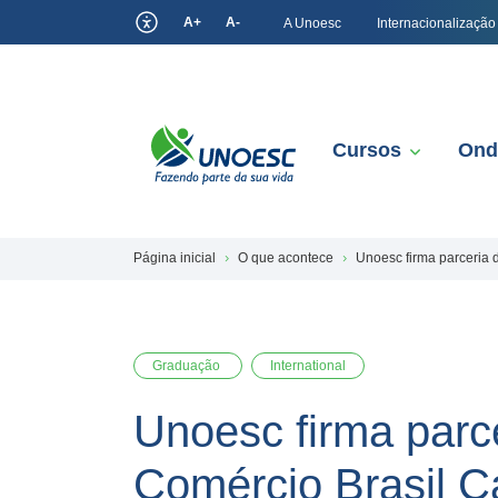
A+
A-
A Unoesc
Internacionalização
Cursos
Ond
Página inicial
O que acontece
Unoesc firma parceria
Graduação
International
Unoesc firma parc
Comércio Brasil C