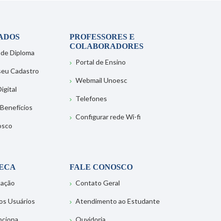
ADOS
PROFESSORES E
COLABORADORES
 de Diploma
Portal de Ensino
 seu Cadastro
Webmail Unoesc
igital
Telefones
 Benefícios
Configurar rede Wi-fi
osco
TECA
FALE CONOSCO
tação
Contato Geral
os Usuários
Atendimento ao Estudante
nciona
Ouvidoria