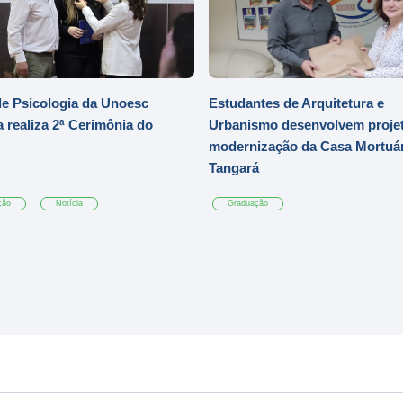
e Psicologia da Unoesc
Estudantes de Arquitetura e
 realiza 2ª Cerimônia do
Urbanismo desenvolvem projet
modernização da Casa Mortuár
Tangará
ção
Notícia
Graduação