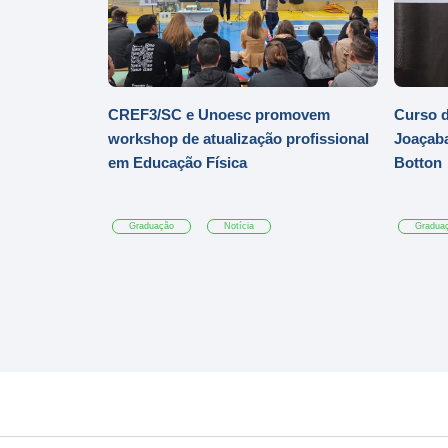
CREF3/SC e Unoesc promovem
Curso d
workshop de atualização profissional
Joaçaba
em Educação Física
Botton
Graduação
Notícia
Gradua