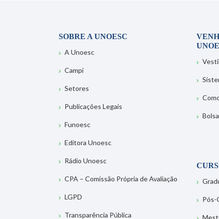
SOBRE A UNOESC
VENH
UNOE
A Unoesc
Vesti
Campi
Sist
Setores
Como
Publicações Legais
Bolsa
Funoesc
Editora Unoesc
Rádio Unoesc
CURS
CPA – Comissão Própria de Avaliação
Grad
LGPD
Pós-
Transparência Pública
Mest