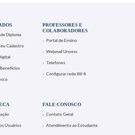
ADOS
PROFESSORES E
COLABORADORES
 de Diploma
Portal de Ensino
 seu Cadastro
Webmail Unoesc
igital
Telefones
 Benefícios
Configurar rede Wi-fi
osco
TECA
FALE CONOSCO
tação
Contato Geral
os Usuários
Atendimento ao Estudante