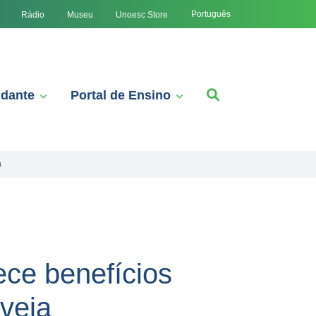
Português
Rádio
Museu
Unoesc Store
udante
Portal de Ensino
a
ece benefícios
veja