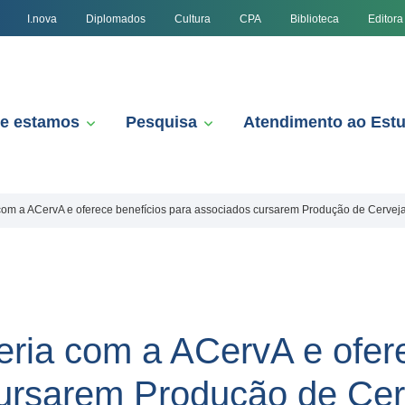
I.nova
Diplomados
Cultura
CPA
Biblioteca
Editora
e estamos
Pesquisa
Atendimento ao Est
com a ACervA e oferece benefícios para associados cursarem Produção de Cervej
eria com a ACervA e ofer
cursarem Produção de Cer