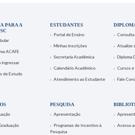
A PARA A
ESTUDANTES
DIPLOM
SC
Portal de Ensino
Consulta
bular
Minhas inscrições
Atualize
ema ACAFE
Secretaria Acadêmica
Diploma D
 ingressar
Calendário Acadêmico
Cursos e
s de Estudo
Atendimento ao Estudante
Fale Con
OS
PESQUISA
BIBLIO
uação
Apresentação
Apresen
Graduação
Programas de Incentivo à
Acesso a
Pesquisa