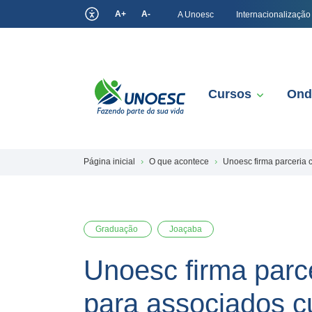
A+
A-
A Unoesc
Internacionalização
Cursos
Ond
Página inicial
O que acontece
Unoesc firma parceria 
Graduação
Joaçaba
Unoesc firma parc
para associados 