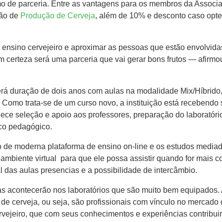
o de parceria. Entre as vantagens para os membros da Associ
ção de
Produção de Cerveja
, além de 10% e desconto caso opte
 ensino cervejeiro e aproximar as pessoas que estão envolvi
certeza será uma parceria que vai gerar bons frutos — afirmou
rá duração de dois anos com aulas na modalidade Mix/Híbrido,
 Como trata-se de um curso novo, a instituição está recebendo
ece seleção e apoio aos professores, preparação do laboratório
ico pedagógico.
o de moderna plataforma de ensino on-line e os estudos mediado
o ambiente virtual para que ele possa assistir quando for mai
l das aulas presencias e a possibilidade de intercâmbio.
s acontecerão nos laboratórios que são muito bem equipados. A
de cerveja, ou seja, são profissionais com vínculo no mercado d
Cervejeiro, que com seus conhecimentos e experiências contribu