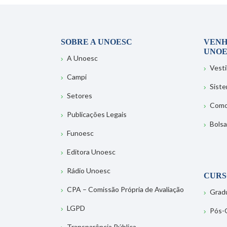
SOBRE A UNOESC
VENH
UNOE
A Unoesc
Vesti
Campi
Sist
Setores
Como
Publicações Legais
Bolsa
Funoesc
Editora Unoesc
Rádio Unoesc
CURS
CPA – Comissão Própria de Avaliação
Grad
LGPD
Pós-
Transparência Pública