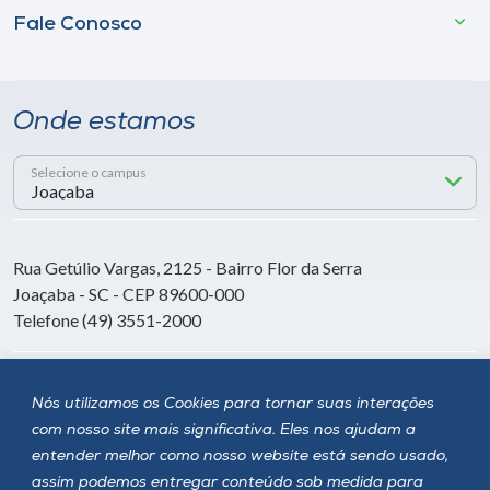
Fale Conosco
Onde estamos
Selecione o campus
Rua Getúlio Vargas, 2125 - Bairro Flor da Serra
Joaçaba - SC - CEP 89600-000
Telefone (49) 3551-2000
Siga a Unoesc
Nós utilizamos os Cookies para tornar suas interações
com nosso site mais significativa. Eles nos ajudam a
entender melhor como nosso website está sendo usado,
assim podemos entregar conteúdo sob medida para