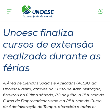
Página
O que
Unoesc finaliza cursos de extensão realizado
inicial
acontece
durante as férias
Cursos
Graduação
Onde estamos
Unoesc finaliza
Pesquisa
cursos de extensão
realizado durante as
Atendimento ao Estudante
férias
Portal de Ensino
A Área de Ciências Sociais e Aplicadas (ACSA), da
A
Unoesc Videira, através do Curso de Administração,
Unoesc
finalizou no último sábado, 23 de julho, a 1ª turma do
Curso de Empreendedorismo e a 2ª turma do Curso
Internacionalização
de Administração do Tempo, oferecida a todos os