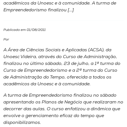
acadêmicos da Unoesc e à comunidade. A turma de
Empreendedorismo finalizou […]
I.nova
Diplomados
Publicado em 01/08/2011
Por
Cultura
A Área de Ciências Sociais e Aplicadas (ACSA), da
Unoesc Videira, através do Curso de Administração,
CPA
finalizou no último sábado, 23 de julho, a 1ª turma do
Curso de Empreendedorismo e a 2ª turma do Curso
de Administração do Tempo, oferecida a todos os
Biblioteca
acadêmicos da Unoesc e à comunidade.
A turma de Empreendedorismo finalizou no sábado
Editora
apresentando os Planos de Negócio que realizaram no
decorrer das aulas. O curso enfatizou a dinâmica que
Rádio
envolve o gerenciamento eficaz do tempo que
disponibilizamos.