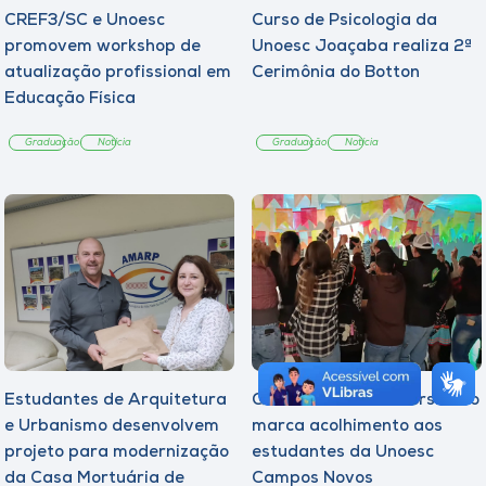
CREF3/SC e Unoesc
Curso de Psicologia da
promovem workshop de
Unoesc Joaçaba realiza 2ª
atualização profissional em
Cerimônia do Botton
Educação Física
Graduação
Notícia
Graduação
Notícia
Estudantes de Arquitetura
Quarto Arraiá Universitário
e Urbanismo desenvolvem
marca acolhimento aos
projeto para modernização
estudantes da Unoesc
da Casa Mortuária de
Campos Novos