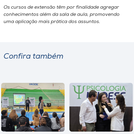
Museu
Os cursos de extensão têm por finalidade agregar
conhecimentos além da sala de aula, promovendo
Unoesc
uma aplicação mais prática dos assuntos.
Store
Confira também
Selecione
o idioma
A+
A-