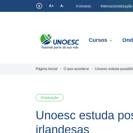
A+
A-
A Unoesc
Internacionalização
Cursos
Ond
Página inicial
O que acontece
Unoesc estuda possibil
Graduação
Unoesc estuda pos
irlandesas