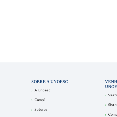
SOBRE A UNOESC
VENH
UNOE
A Unoesc
Vesti
Campi
Sist
Setores
Como