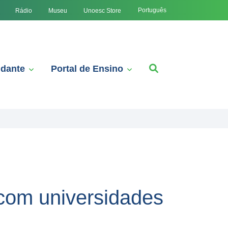
Português
Rádio
Museu
Unoesc Store
udante
Portal de Ensino
 com universidades