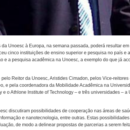
s da Unoesc à Europa, na semana passada, poderá resultar em 
u cinco instituições de ensino superior e pesquisa no país e 
ção e a pesquisa acadêmica na Unoesc, a exemplo do que já aco
 pelo Reitor da Unoesc, Aristides Cimadon, pelos Vice-reitores
o, e pela coordenadora da Mobilidade Acadêmica na Universidade
y e o Athlone Institute of Technology – e três universidades – a 
oesc discutiram possibilidades de cooperação nas áreas de saúd
 informação e nanotecnologia, entre outras. Estas possibilidad
ação, de modo a delinear propostas de parcerias a serem feitas