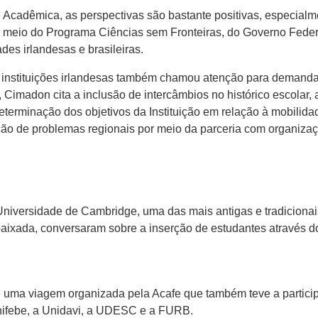
cadêmica, as perspectivas são bastante positivas, especialmen
r meio do Programa Ciências sem Fronteiras, do Governo Feder
des irlandesas e brasileiras.
s instituições irlandesas também chamou atenção para demand
Cimadon cita a inclusão de intercâmbios no histórico escolar,
 determinação dos objetivos da Instituição em relação à mobilid
ução de problemas regionais por meio da parceria com organiz
niversidade de Cambridge, uma das mais antigas e tradicionai
aixada, conversaram sobre a inserção de estudantes através d
e de uma viagem organizada pela Acafe que também teve a partic
 Unifebe, a Unidavi, a UDESC e a FURB.