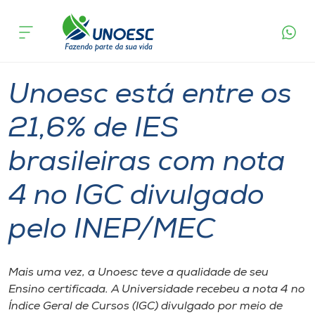
Página
O que
Unoesc está entre os 21,6% de IES brasileiras
inicial
acontece
com nota 4 no IGC divulgado pelo INEP/MEC
Cursos
Graduação
Capinzal
Onde estamos
Unoesc está entre os
Pesquisa
21,6% de IES
brasileiras com nota
Atendimento ao Estudante
4 no IGC divulgado
Portal de Ensino
pelo INEP/MEC
A
Unoesc
Mais uma vez, a Unoesc teve a qualidade de seu
Ensino certificada. A Universidade recebeu a nota 4 no
Internacionalização
Índice Geral de Cursos (IGC) divulgado por meio de