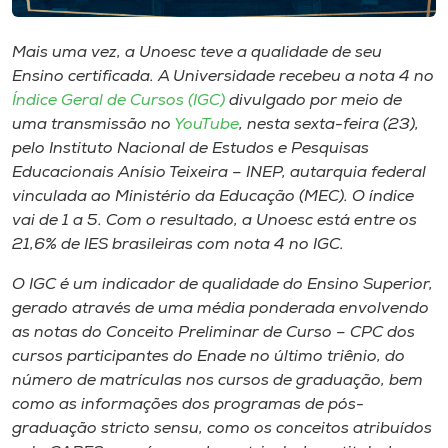
Museu
Mais uma vez, a Unoesc teve a qualidade de seu
Unoesc
Ensino certificada. A Universidade recebeu a nota 4 no
Store
Índice Geral de Cursos (IGC)
divulgado por meio de
uma transmissão no
YouTube
, nesta sexta-feira (23),
pelo Instituto Nacional de Estudos e Pesquisas
Educacionais Anísio Teixeira – INEP, autarquia federal
Selecione
vinculada ao Ministério da Educação (MEC). O índice
o idioma
vai de 1 a 5. Com o resultado, a Unoesc está entre os
21,6% de IES brasileiras com nota 4 no IGC.
O IGC é um indicador de qualidade do Ensino Superior,
A+
gerado através de uma média ponderada envolvendo
A-
as notas do Conceito Preliminar de Curso – CPC dos
cursos participantes do Enade no último triênio, do
número de matrículas nos cursos de graduação, bem
como as informações dos programas de pós-
graduação stricto sensu, como os conceitos atribuídos