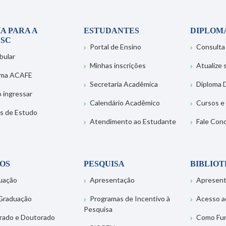
A PARA A
ESTUDANTES
DIPLOM
SC
Portal de Ensino
Consulta
bular
Minhas inscrições
Atualize
ema ACAFE
Secretaria Acadêmica
Diploma D
 ingressar
Calendário Acadêmico
Cursos e
s de Estudo
Atendimento ao Estudante
Fale Con
OS
PESQUISA
BIBLIO
uação
Apresentação
Apresen
Graduação
Programas de Incentivo à
Acesso a
Pesquisa
rado e Doutorado
Como Fu