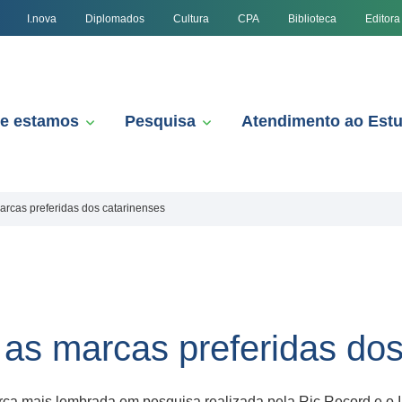
I.nova
Diplomados
Cultura
CPA
Biblioteca
Editora
e estamos
Pesquisa
Atendimento ao Est
arcas preferidas dos catarinenses
 as marcas preferidas dos
rca mais lembrada em pesquisa realizada pela Ric Record e o 