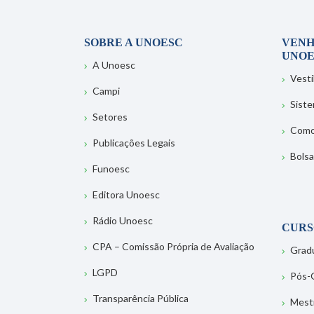
SOBRE A UNOESC
VENH
UNOE
A Unoesc
Vesti
Campi
Sist
Setores
Como
Publicações Legais
Bolsa
Funoesc
Editora Unoesc
Rádio Unoesc
CURS
CPA – Comissão Própria de Avaliação
Grad
LGPD
Pós-
Transparência Pública
Mest