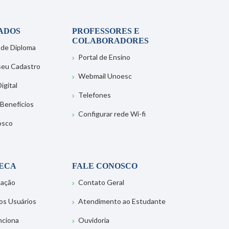
ADOS
PROFESSORES E
COLABORADORES
 de Diploma
Portal de Ensino
 seu Cadastro
Webmail Unoesc
igital
Telefones
 Benefícios
Configurar rede Wi-fi
osco
TECA
FALE CONOSCO
tação
Contato Geral
os Usuários
Atendimento ao Estudante
nciona
Ouvidoria