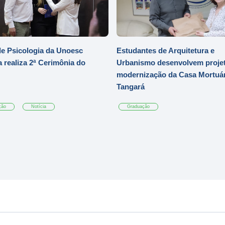
e Psicologia da Unoesc
Estudantes de Arquitetura e
 realiza 2ª Cerimônia do
Urbanismo desenvolvem projet
modernização da Casa Mortuár
Tangará
ção
Notícia
Graduação