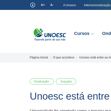
A+
A-
A Unoesc
Internacionalização
Cursos
Ond
Página inicial
O que acontece
Unoesc está entre as m
Graduação
Joaçaba
Unoesc está entre
Universidade foi apontada como a terceira ma