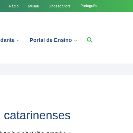
Português
Rádio
Museu
Unoesc Store
udante
Portal de Ensino
 catarinenses
Ibope Inteligência Em novembro, a