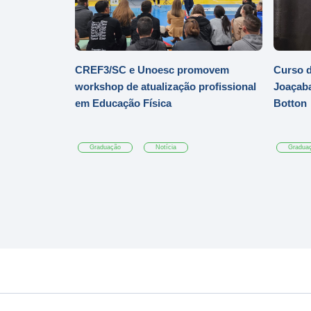
CREF3/SC e Unoesc promovem
Curso d
workshop de atualização profissional
Joaçaba
em Educação Física
Botton
Graduação
Notícia
Gradua