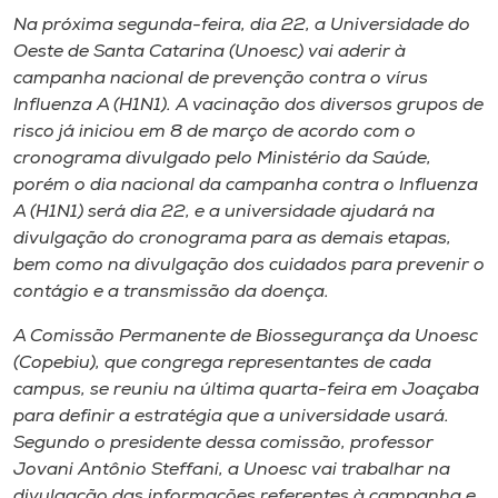
Museu
Na próxima segunda-feira, dia 22, a Universidade do
Oeste de Santa Catarina (Unoesc) vai aderir à
Unoesc
campanha nacional de prevenção contra o vírus
Influenza A (H1N1). A vacinação dos diversos grupos de
Store
risco já iniciou em 8 de março de acordo com o
cronograma divulgado pelo Ministério da Saúde,
porém o dia nacional da campanha contra o Influenza
A (H1N1) será dia 22, e a universidade ajudará na
Selecione
o idioma
divulgação do cronograma para as demais etapas,
bem como na divulgação dos cuidados para prevenir o
contágio e a transmissão da doença.
A+
A Comissão Permanente de Biossegurança da Unoesc
A-
(Copebiu), que congrega representantes de cada
campus
, se reuniu na última quarta-feira em Joaçaba
para definir a estratégia que a universidade usará.
Segundo o presidente dessa comissão, professor
Jovani Antônio Steffani, a Unoesc vai trabalhar na
divulgação das informações referentes à campanha e