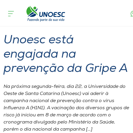
Página
O que
Unoesc está engajada na prevenção da
inicial
acontece
Gripe A
Cursos
Graduação
Onde estamos
Unoesc está
Pesquisa
engajada na
prevenção da Gripe A
Atendimento ao Estudante
Portal de Ensino
Na próxima segunda-feira, dia 22, a Universidade do
Oeste de Santa Catarina (Unoesc) vai aderir à
campanha nacional de prevenção contra o vírus
A
Influenza A (H1N1). A vacinação dos diversos grupos de
Unoesc
risco já iniciou em 8 de março de acordo com o
cronograma divulgado pelo Ministério da Saúde,
Internacionalização
porém o dia nacional da campanha […]