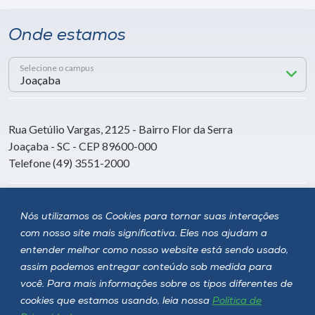
Onde estamos
Selecione o campus
Rua Getúlio Vargas, 2125 - Bairro Flor da Serra
Joaçaba - SC - CEP 89600-000
Telefone (49) 3551-2000
Siga a Unoesc
Nós utilizamos os Cookies para tornar suas interações
com nosso site mais significativa. Eles nos ajudam a
entender melhor como nosso website está sendo usado,
assim podemos entregar conteúdo sob medida para
você. Para mais informações sobre os tipos diferentes de
cookies que estamos usando, leia nossa
Política de