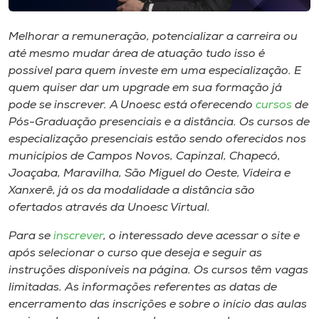
Museu
Melhorar a remuneração, potencializar a carreira ou
Unoesc
até mesmo mudar área de atuação tudo isso é
Store
possível para quem investe em uma especialização. E
quem quiser dar um
upgrade
em sua formação já
pode se inscrever. A Unoesc está oferecendo
cursos
de
Pós-Graduação presenciais e a distância. Os cursos de
Selecione
especialização presenciais estão sendo oferecidos nos
o idioma
municípios de Campos Novos, Capinzal, Chapecó,
Joaçaba, Maravilha, São Miguel do Oeste, Videira e
Xanxerê, já os da modalidade a distância são
ofertados através da Unoesc Virtual.
A+
A-
Para se
inscrever
, o interessado deve acessar o site e
após selecionar o curso que deseja e seguir as
instruções disponíveis na página. Os cursos têm vagas
limitadas. As informações referentes as datas de
encerramento das inscrições e sobre o início das aulas