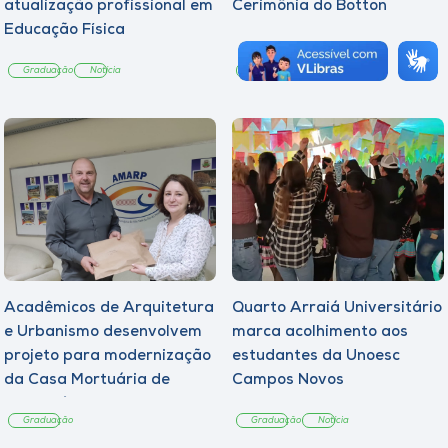
atualização profissional em
Cerimônia do Botton
Educação Física
Graduação
Notícia
Graduação
Notícia
Acadêmicos de Arquitetura
Quarto Arraiá Universitário
e Urbanismo desenvolvem
marca acolhimento aos
projeto para modernização
estudantes da Unoesc
da Casa Mortuária de
Campos Novos
Tangará
Graduação
Graduação
Notícia