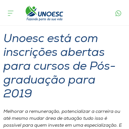
Página
O que
Unoesc está com inscrições abertas para
inicial
acontece
cursos de Pós-graduação para 2019
Cursos
Graduação
Especialização
Onde estamos
Unoesc está com
Pesquisa
inscrições abertas
para cursos de Pós-
Atendimento ao Estudante
graduação para
Portal de Ensino
2019
A
Unoesc
Melhorar a remuneração, potencializar a carreira ou
até mesmo mudar área de atuação tudo isso é
Internacionalização
possível para quem investe em uma especialização. E