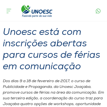
Página
O que
Unoesc está com inscrições abertas para
inicial
acontece
cursos de férias em comunicação
Cursos
Graduação
Extensão
Joaçaba
Onde estamos
Unoesc está com
Pesquisa
inscrições abertas
para cursos de férias
Atendimento ao Estudante
em comunicação
Portal de Ensino
Dos dias 9 a 18 de fevereiro de 2017, o curso de
A
Publicidade e Propaganda, da Unoesc Joaçaba,
Unoesc
promove cursos de férias na área da comunicação. Em
sua terceira edição, a coordenação do curso traz para
Internacionalização
Joaçaba quatro opções de workshops, oportunidade