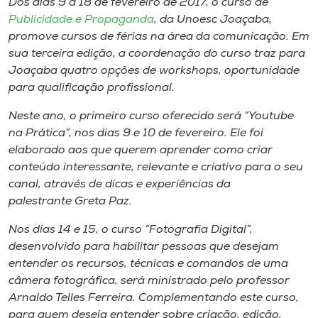
Dos dias 9 a 18 de fevereiro de 2017, o curso de
Museu
Publicidade e Propaganda
, da Unoesc Joaçaba,
promove cursos de férias na área da comunicação. Em
Unoesc
sua terceira edição, a coordenação do curso traz para
Store
Joaçaba quatro opções de
workshops
, oportunidade
para qualificação profissional.
Neste ano, o primeiro curso oferecido será “Youtube
na Prática”, nos dias 9 e 10 de fevereiro. Ele foi
Selecione
o idioma
elaborado aos que querem aprender como criar
conteúdo interessante, relevante e criativo para o seu
canal, através de dicas e experiências da
palestrante Greta Paz.
A+
A-
Nos dias 14 e 15, o curso “Fotografia Digital”,
desenvolvido para habilitar pessoas que desejam
entender os recursos, técnicas e comandos de uma
câmera fotográfica, será ministrado pelo professor
Arnaldo Telles Ferreira. Complementando este curso,
para quem deseja entender sobre criação, edição,