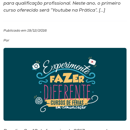
para qualificação profissional. Neste ano, o primeiro
curso oferecido será “Youtube na Prática”, […]
I.nova
Diplomados
Publicado em 19/12/2016
Por
Cultura
CPA
Biblioteca
Editora
Rádio