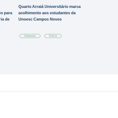
Quarto Arraiá Universitário marca
o para
acolhimento aos estudantes da
ia de
Unoesc Campos Novos
Graduação
Notícia