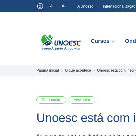
A+
A-
A Unoesc
Internacionalização
Cursos
Ond
Página inicial
O que acontece
Unoesc está com inscri
Graduação
Vestibular
Unoesc está com i
As inscrições para o vestibular e seletivo es