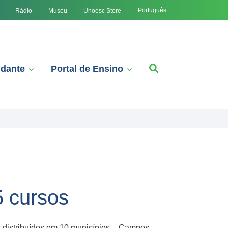
Português
Rádio
Museu
Unoesc Store
udante
Portal de Ensino
5 cursos
os distribuídos em 10 municípios – Campos