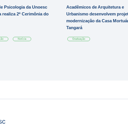
e Psicologia da Unoesc
Acadêmicos de Arquitetura e
 realiza 2ª Cerimônia do
Urbanismo desenvolvem projet
modernização da Casa Mortuár
Tangará
ção
Notícia
Graduação
sc