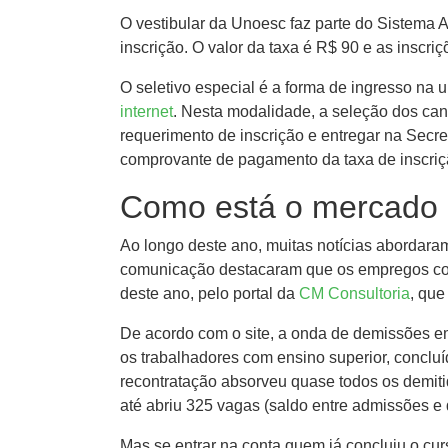
O vestibular da Unoesc faz parte do Sistema 
inscrição. O valor da taxa é R$ 90 e as inscri
O seletivo especial é a forma de ingresso na
internet
. Nesta modalidade, a seleção dos cand
requerimento de inscrição e entregar na Secr
comprovante de pagamento da taxa de inscriçã
Como está o mercado d
Ao longo deste ano, muitas notícias abordaram
comunicação destacaram que os empregos com 
deste ano, pelo portal da
CM Consultoria
, que
De acordo com o site, a onda de demissões em
os trabalhadores com ensino superior, concl
recontratação absorveu quase todos os demiti
até abriu 325 vagas (saldo entre admissões e
Mas se entrar na conta quem já concluiu o cur