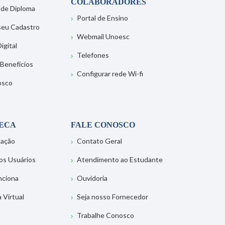
COLABORADORES
 de Diploma
Portal de Ensino
 seu Cadastro
Webmail Unoesc
igital
Telefones
 Benefícios
Configurar rede Wi-fi
osco
TECA
FALE CONOSCO
tação
Contato Geral
os Usuários
Atendimento ao Estudante
nciona
Ouvidoria
a Virtual
Seja nosso Fornecedor
Trabalhe Conosco