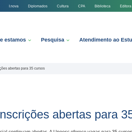
I.nova
Diplomados
Cultura
CPA
Biblioteca
Editora
e estamos
Pesquisa
Atendimento ao Est
ções abertas para 35 cursos
nscrições abertas para 3
pecial continuam abertas. A Unoesc oferece vagas para 35 curs