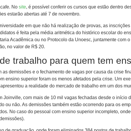
Acafe. No
site
, é possível conferir os cursos que estão dentro des
ções estarão abertas até 7 de novembro.
 universidade em que não há realização de provas, as inscriçõ
idatos é feita pela média aritmética do histórico escolar do en
etaria Acadêmica ou no Protocolo da Unoesc, juntamente com o 
o, no valor de R$ 20.
e trabalho para quem tem ens
 as demissões e o fechamento de vagas por causa da crise fina
ensino superior foram os menos afetados pela crise. Um exemp
 apresentou a realidade do mercado de trabalho em um dos mun
 Joinville, com mais de 10 mil vagas fechadas desde o início
uído ou não. As demissões também estão ocorrendo para os emp
dos. No caso do pessoal com ensino superior incompleto, onde
 demissões).
so de graduação, onde foram eliminados 384 postos de trabalho