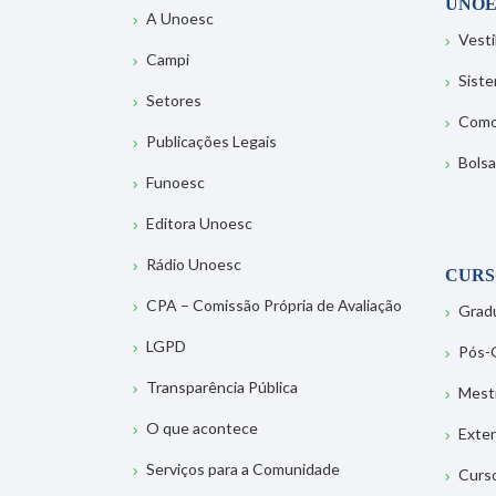
UNOE
A Unoesc
Vesti
Campi
Sist
Setores
Como
Publicações Legais
Bolsa
Funoesc
Editora Unoesc
Rádio Unoesc
CURS
CPA – Comissão Própria de Avaliação
Grad
LGPD
Pós-
Transparência Pública
Mest
O que acontece
Exte
Serviços para a Comunidade
Curs