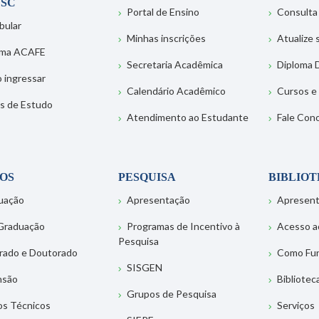
SC
Portal de Ensino
Consulta
bular
Minhas inscrições
Atualize
ema ACAFE
Secretaria Acadêmica
Diploma D
 ingressar
Calendário Acadêmico
Cursos e
s de Estudo
Atendimento ao Estudante
Fale Con
OS
PESQUISA
BIBLIO
uação
Apresentação
Apresen
Graduação
Programas de Incentivo à
Acesso a
Pesquisa
rado e Doutorado
Como Fu
SISGEN
nsão
Bibliotec
Grupos de Pesquisa
os Técnicos
Serviços