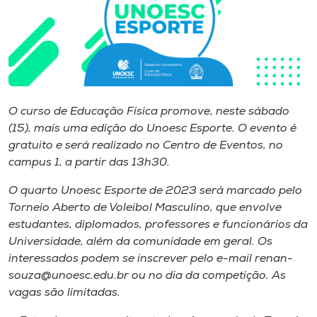
I.nova
Diplomados
O curso de Educação Física promove, neste sábado
Cultura
(15), mais uma edição do Unoesc Esporte. O evento é
gratuito e será realizado no Centro de Eventos, no
CPA
campus 1, a partir das 13h30.
O quarto Unoesc Esporte de 2023 será marcado pelo
Biblioteca
Torneio Aberto de Voleibol Masculino, que envolve
estudantes, diplomados, professores e funcionários da
Editora
Universidade, além da comunidade em geral. Os
interessados podem se inscrever pelo e-mail renan-
souza@unoesc.edu.br ou no dia da competição. As
Rádio
vagas são limitadas.