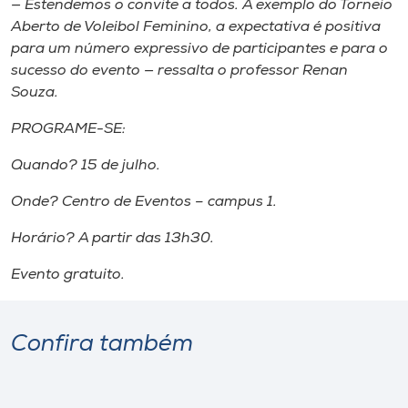
— Estendemos o convite a todos. A exemplo do Torneio
Museu
Aberto de Voleibol Feminino, a expectativa é positiva
para um número expressivo de participantes e para o
Unoesc
sucesso do evento — ressalta o professor Renan
Store
Souza.
PROGRAME-SE:
Quando? 15 de julho.
Selecione
o idioma
Onde? Centro de Eventos – campus 1.
Horário? A partir das 13h30.
A+
Evento gratuito.
A-
Confira também