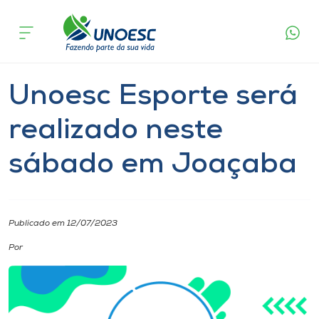
Página
O que
Unoesc Esporte será realizado neste
inicial
acontece
sábado em Joaçaba
Cursos
Notícia
Esporte
Extensão
Joaçaba
Onde estamos
Unoesc Esporte será
Pesquisa
realizado neste
sábado em Joaçaba
Atendimento ao Estudante
Portal de Ensino
Publicado em 12/07/2023
A
Por
Unoesc
Internacionalização