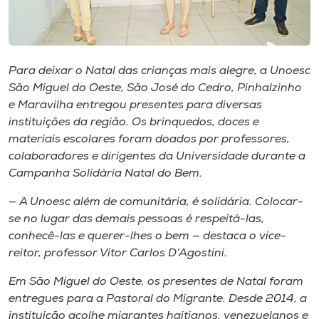
Museu
Unoesc
Store
Para deixar o Natal das crianças mais alegre, a Unoesc
São Miguel do Oeste, São José do Cedro, Pinhalzinho
e Maravilha entregou presentes para diversas
instituições da região. Os brinquedos, doces e
Selecione
materiais escolares foram doados por professores,
o idioma
colaboradores e dirigentes da Universidade durante a
Campanha Solidária Natal do Bem.
— A Unoesc além de comunitária, é solidária. Colocar-
A+
se no lugar das demais pessoas é respeitá-las,
A-
conhecê-las e querer-lhes o bem — destaca o vice-
reitor, professor Vitor Carlos D’Agostini.
Em São Miguel do Oeste, os presentes de Natal foram
entregues para a Pastoral do Migrante. Desde 2014, a
instituição acolhe migrantes haitianos, venezuelanos e