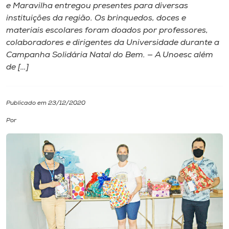
e Maravilha entregou presentes para diversas
instituições da região. Os brinquedos, doces e
I.nova
materiais escolares foram doados por professores,
colaboradores e dirigentes da Universidade durante a
Diplomados
Campanha Solidária Natal do Bem. — A Unoesc além
de […]
Cultura
Publicado em 23/12/2020
CPA
Por
Biblioteca
Editora
Rádio