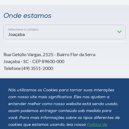
Onde estamos
Selecione o campus
Rua Getúlio Vargas, 2125 - Bairro Flor da Serra
Joaçaba - SC - CEP 89600-000
Telefone (49) 3551-2000
Siga a Unoesc
Nós utilizamos os Cookies para tornar suas interações
com nosso site mais significativa. Eles nos ajudam a
entender melhor como nosso website está sendo usado,
assim podemos entregar conteúdo sob medida para
você. Para mais informações sobre os tipos diferentes de
cookies que estamos usando, leia nossa
Política de