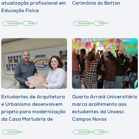
atualização profissional em
Cerimônia do Botton
Educação Física
Graduação
Notícia
Graduação
Notícia
Estudantes de Arquitetura
Quarto Arraiá Universitário
e Urbanismo desenvolvem
marca acolhimento aos
projeto para modernização
estudantes da Unoesc
da Casa Mortuária de
Campos Novos
Tangará
Graduação
Graduação
Notícia