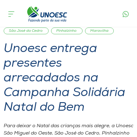
Página
O que
Unoesc entrega presentes arrecadados na
inicial
acontece
Campanha Solidária Natal do Bem
Cursos
Graduação
Inserção Social
São Miguel do Oeste
Onde estamos
São José do Cedro
Pinhalzinho
Maravilha
Unoesc entrega
Pesquisa
presentes
Atendimento ao Estudante
arrecadados na
Portal de Ensino
Campanha Solidária
Natal do Bem
A
Unoesc
Para deixar o Natal das crianças mais alegre, a Unoesc
Internacionalização
São Miguel do Oeste, São José do Cedro, Pinhalzinho