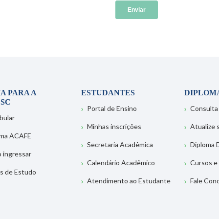
A PARA A
ESTUDANTES
DIPLOM
SC
Portal de Ensino
Consulta
bular
Minhas inscrições
Atualize
ema ACAFE
Secretaria Acadêmica
Diploma D
 ingressar
Calendário Acadêmico
Cursos e
s de Estudo
Atendimento ao Estudante
Fale Con