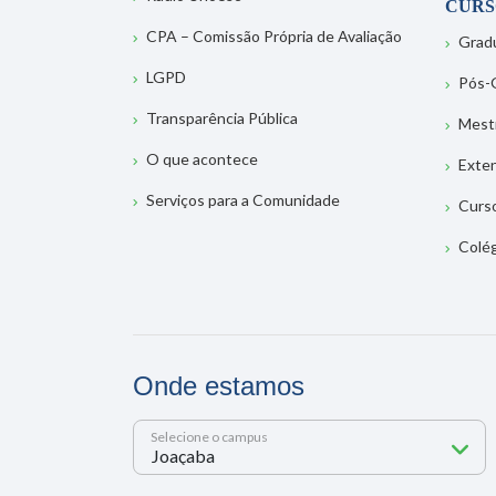
CURS
CPA – Comissão Própria de Avaliação
Grad
LGPD
Pós-
Transparência Pública
Mest
O que acontece
Exte
Serviços para a Comunidade
Curs
Colé
Onde estamos
Selecione o campus