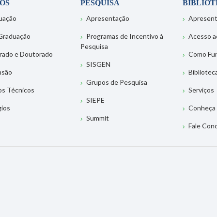
OS
PESQUISA
BIBLIO
uação
Apresentação
Apresen
Graduação
Programas de Incentivo à
Acesso a
Pesquisa
rado e Doutorado
Como Fu
SISGEN
nsão
Bibliotec
Grupos de Pesquisa
os Técnicos
Serviços
SIEPE
gios
Conheça 
Summit
Fale Con