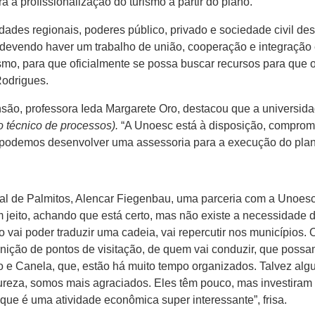
a a profissionalização do turismo a partir do plano.
dades regionais, poderes público, privado e sociedade civil d
 devendo haver um trabalho de união, cooperação e integração 
smo, para que oficialmente se possa buscar recursos para que o 
Rodrigues.
nsão, professora Ieda Margarete Oro, destacou que a universid
técnico de processos).
“A Unoesc está à disposição, comprome
, podemos desenvolver uma assessoria para a execução do plano,
al de Palmitos, Alencar Fiegenbau, uma parceria com a Unoesc
jeito, achando que está certo, mas não existe a necessidade 
 vai poder traduzir uma cadeia, vai repercutir nos municípios. O
inição de pontos de visitação, de quem vai conduzir, que possam
o e Canela, que, estão há muito tempo organizados. Talvez a
eza, somos mais agraciados. Eles têm pouco, mas investiram e
ue é uma atividade econômica super interessante”, frisa.