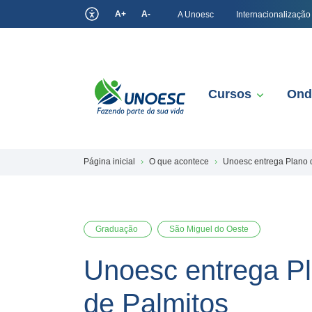
A+
A-
A Unoesc
Internacionalização
Cursos
Ond
Página inicial
O que acontece
Unoesc entrega Plano 
Graduação
São Miguel do Oeste
Unoesc entrega P
de Palmitos