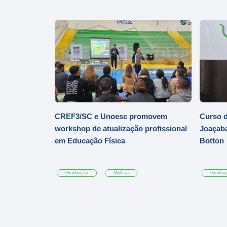
CREF3/SC e Unoesc promovem
Curso d
workshop de atualização profissional
Joaçaba
em Educação Física
Botton
Graduação
Notícia
Gradua