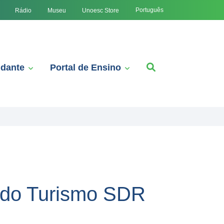
Português
Rádio
Museu
Unoesc Store
udante
Portal de Ensino
 do Turismo SDR