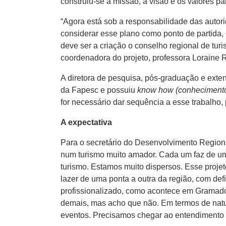
construiu-se a missão, a visão e os valores par
“Agora está sob a responsabilidade das autori
considerar esse plano como ponto de partida,
deve ser a criação o conselho regional de turi
coordenadora do projeto, professora Loraine 
A diretora de pesquisa, pós-graduação e exte
da Fapesc e possuiu
know how (conhecimento 
for necessário dar sequência a esse trabalho
A expectativa
Para o secretário do Desenvolvimento Region
num turismo muito amador. Cada um faz de um 
turismo. Estamos muito dispersos. Esse projeto
lazer de uma ponta a outra da região, com def
profissionalizado, como acontece em Gramad
demais, mas acho que não. Em termos de natur
eventos. Precisamos chegar ao entendimento q