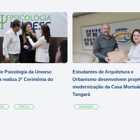
e Psicologia da Unoesc
Estudantes de Arquitetura e
 realiza 2ª Cerimônia do
Urbanismo desenvolvem projet
modernização da Casa Mortuár
Tangará
ção
Notícia
Graduação