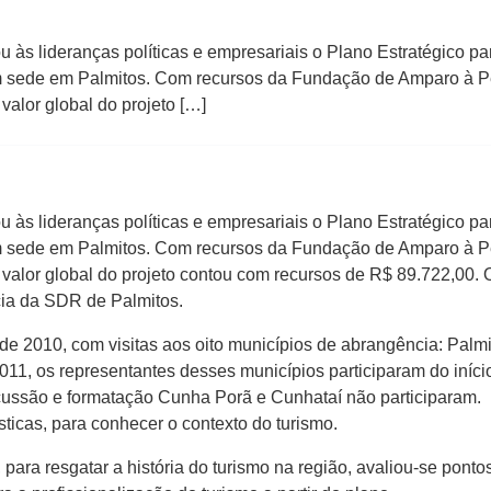
ou às lideranças políticas e empresariais o Plano Estratégico 
m sede em Palmitos. Com recursos da Fundação de Amparo à P
valor global do projeto […]
ou às lideranças políticas e empresariais o Plano Estratégico 
m sede em Palmitos. Com recursos da Fundação de Amparo à P
valor global do projeto contou com recursos de R$ 89.722,00. O
cia da SDR de Palmitos.
e 2010, com visitas aos oito municípios de abrangência: Palm
11, os representantes desses municípios participaram do iníci
scussão e formatação Cunha Porã e Cunhataí não participaram. F
rísticas, para conhecer o contexto do turismo.
para resgatar a história do turismo na região, avaliou-se ponto