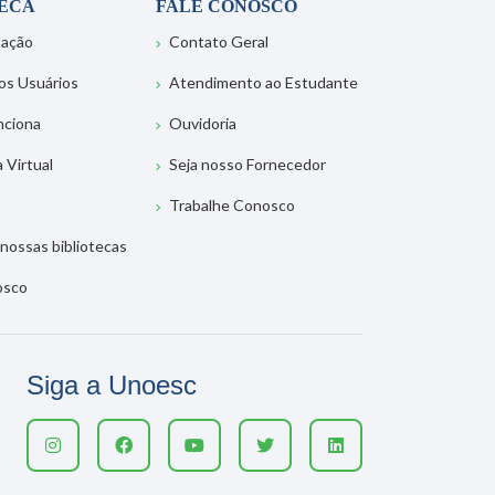
TECA
FALE CONOSCO
tação
Contato Geral
os Usuários
Atendimento ao Estudante
nciona
Ouvidoria
a Virtual
Seja nosso Fornecedor
Trabalhe Conosco
nossas bibliotecas
osco
Siga a Unoesc