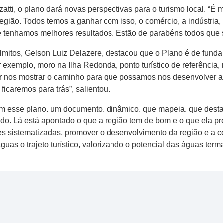
atti, o plano dará novas perspectivas para o turismo local. “É
gião. Todos temos a ganhar com isso, o comércio, a indústria, o
e tenhamos melhores resultados. Estão de parabéns todos que 
itos, Gelson Luiz Delazere, destacou que o Plano é de fundam
 exemplo, moro na Ilha Redonda, ponto turístico de referênci
 nos mostrar o caminho para que possamos nos desenvolver a par
ficaremos para trás”, salientou.
m esse plano, um documento, dinâmico, que mapeia, que desta
ado. Lá está apontado o que a região tem de bom e o que ela pre
es sistematizadas, promover o desenvolvimento da região e a c
uas o trajeto turístico, valorizando o potencial das águas term