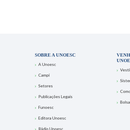
SOBRE A UNOESC
VENH
UNOE
A Unoesc
Vesti
Campi
Sist
Setores
Como
Publicações Legais
Bolsa
Funoesc
Editora Unoesc
Rádio Unoesc