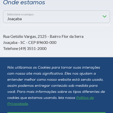
Onde estamos
Selecione o campus
Rua Getúlio Vargas, 2125 - Bairro Flor da Serra
Joaçaba - SC - CEP 89600-000
Telefone (49) 3551-2000
Siga a Unoesc
Nós utilizamos os Cookies para tornar suas interações
com nosso site mais significativa. Eles nos ajudam a
entender melhor como nosso website está sendo usado,
assim podemos entregar conteúdo sob medida para
você. Para mais informações sobre os tipos diferentes de
cookies que estamos usando, leia nossa
Política de
Privacidade
.