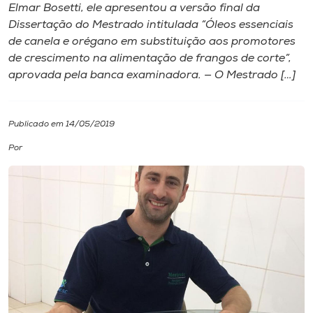
Elmar Bosetti, ele apresentou a versão final da
Dissertação do Mestrado intitulada “Óleos essenciais
I.nova
de canela e orégano em substituição aos promotores
de crescimento na alimentação de frangos de corte”,
Diplomados
aprovada pela banca examinadora. — O Mestrado […]
Cultura
Publicado em 14/05/2019
Por
CPA
Biblioteca
Editora
Rádio