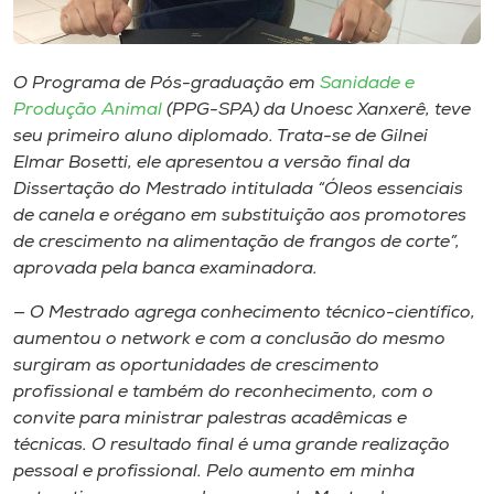
Museu
Unoesc
O Programa de Pós-graduação em
Sanidade e
Store
Produção Animal
(PPG-SPA) da Unoesc Xanxerê, teve
seu primeiro aluno diplomado. Trata-se de Gilnei
Elmar Bosetti, ele apresentou a versão final da
Dissertação do Mestrado intitulada “Óleos essenciais
Selecione
de canela e orégano em substituição aos promotores
o idioma
de crescimento na alimentação de frangos de corte”,
aprovada pela banca examinadora.
— O Mestrado agrega conhecimento técnico-científico,
A+
aumentou o
network
e com a conclusão do mesmo
A-
surgiram as oportunidades de crescimento
profissional e também do reconhecimento, com o
convite para ministrar palestras acadêmicas e
técnicas. O resultado final é uma grande realização
pessoal e profissional. Pelo aumento em minha