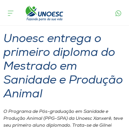
Página
O que
Unoesc entrega o primeiro diploma do
inicial
acontece
Mestrado em Sanidade e Produção Animal
Cursos
Graduação
Mestrado
Xanxerê
Onde estamos
Unoesc entrega o
Pesquisa
primeiro diploma do
Mestrado em
Atendimento ao Estudante
Sanidade e Produção
Portal de Ensino
Animal
A
Unoesc
O Programa de Pós-graduação em Sanidade e
Produção Animal (PPG-SPA) da Unoesc Xanxerê, teve
Internacionalização
seu primeiro aluno diplomado. Trata-se de Gilnei