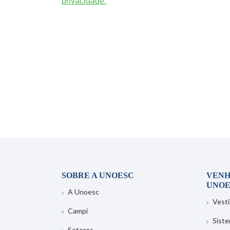
privacidade.
SOBRE A UNOESC
VENH
UNOE
A Unoesc
Vesti
Campi
Sist
Setores