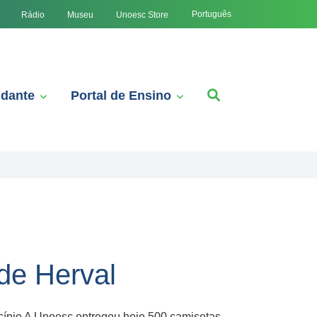
Português
Rádio
Museu
Unoesc Store
udante
Portal de Ensino
de Herval
icípio A Unoesc entregou hoje 500 camisetas