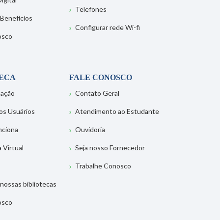
Telefones
 Benefícios
Configurar rede Wi-fi
osco
TECA
FALE CONOSCO
tação
Contato Geral
os Usuários
Atendimento ao Estudante
nciona
Ouvidoria
a Virtual
Seja nosso Fornecedor
Trabalhe Conosco
nossas bibliotecas
osco