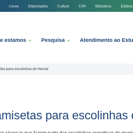
I.nova
Diplomados
Cultura
CPA
Biblioteca
Editora
e estamos
Pesquisa
Atendimento ao Est
tas para escolinhas de Herval
misetas para escolinhas 
 as crianças que fazem parte das escolinhas esportivas do mun