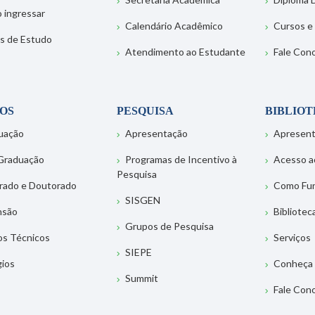
 ingressar
Calendário Acadêmico
Cursos e
s de Estudo
Atendimento ao Estudante
Fale Con
OS
PESQUISA
BIBLIO
uação
Apresentação
Apresen
Graduação
Programas de Incentivo à
Acesso a
Pesquisa
rado e Doutorado
Como Fu
SISGEN
nsão
Bibliotec
Grupos de Pesquisa
os Técnicos
Serviços
SIEPE
gios
Conheça 
Summit
Fale Con