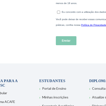
A PARA A
ESTUDANTES
DIPLOM
SC
Portal de Ensino
Consulta
bular
Minhas inscrições
Atualize
ema ACAFE
Secretaria Acadêmica
Diploma D