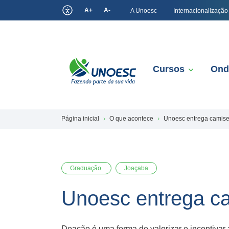
A+
A-
A Unoesc
Internacionalização
Cursos
Ond
Página inicial
O que acontece
Unoesc entrega camise
Graduação
Joaçaba
Unoesc entrega ca
Doação é uma forma de valorizar e incentivar