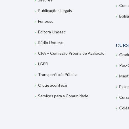
Como
Publicações Legais
Bolsa
Funoesc
Editora Unoesc
Rádio Unoesc
CURS
CPA – Comissão Própria de Avaliação
Grad
LGPD
Pós-
Transparência Pública
Mest
O que acontece
Exte
Serviços para a Comunidade
Curs
Colé