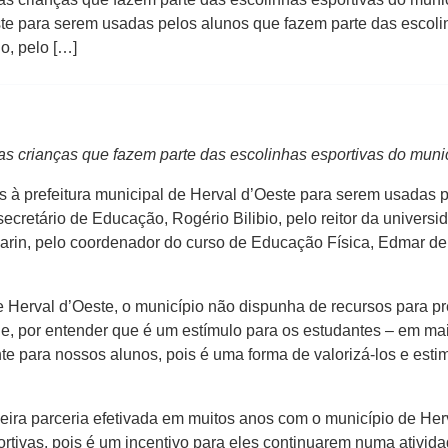
te para serem usadas pelos alunos que fazem parte das escolin
io, pelo […]
as crianças que fazem parte das escolinhas esportivas do muni
à prefeitura municipal de Herval d’Oeste para serem usadas p
 secretário de Educação, Rogério Bilibio, pelo reitor da universi
rin, pelo coordenador do curso de Educação Física, Edmar de 
 Herval d’Oeste, o município não dispunha de recursos para p
e, por entender que é um estímulo para os estudantes – em maio
te para nossos alunos, pois é uma forma de valorizá-los e estim
meira parceria efetivada em muitos anos com o município de H
rtivas, pois é um incentivo para eles continuarem numa ativida