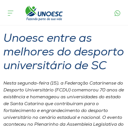
Página
O que
Unoesc entre as melhores do desporto
inicial
acontece
universitário de SC
Cursos
Graduação
Esporte
Onde estamos
Unoesc entre as
Pesquisa
melhores do desporto
universitário de SC
Atendimento ao Estudante
Portal de Ensino
Nesta segunda-feira (15), a Federação Catarinense do
Desporto Universitário (FCDU) comemorou 70 anos de
existência e homenageou as universidades do estado
A
de Santa Catarina que contribuíram para o
Unoesc
fortalecimento e engrandecimento do desporto
universitário no cenário estadual e nacional. O evento
Internacionalização
aconteceu no Plenarinho da Assembleia Legislativa do