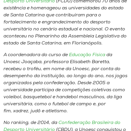
Desporto Universitário
(FCDU) comemorou 70 anos de
Museu
existência e homenageou as universidades do estado
de Santa Catarina que contribuíram para o
Unoesc
fortalecimento e engrandecimento do desporto
Store
universitário no cenário estadual e nacional. O evento
aconteceu no Plenarinho da Assembleia Legislativa do
estado de Santa Catarina, em Florianópolis.
A coordenadora do curso de
Educação Física
da
Selecione
o idioma
Unoesc Joaçaba, professora Elisabeth Baretta,
recebeu o troféu, em nome da Unoesc, por conta do
desempenho da instituição, ao longo do ano, nos jogos
organizados pela confederação. Desde 2005 a
A+
universidade participa de competições coletivas como
A-
voleibol, basquetebol e handebol masculinos, da liga
universitária, como o futebol de campo e, por
fim, xadrez, judô e atletismo.
No ranking, de 2014, da
Confederação Brasileira do
Desporto Universitário
(CBDU), a Unoesc conquistou o