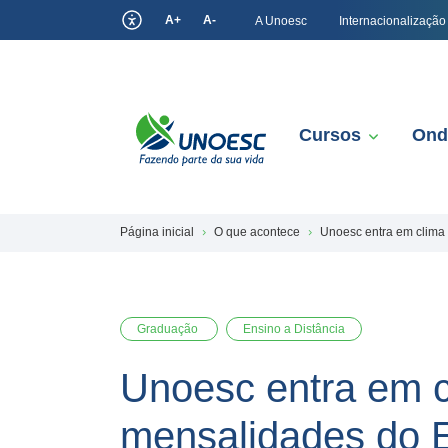
A+
A-
A Unoesc
Internacionalização
Cursos
Ond
Página inicial
O que acontece
Unoesc entra em clima
Graduação
Ensino a Distância
Unoesc entra em c
mensalidades do