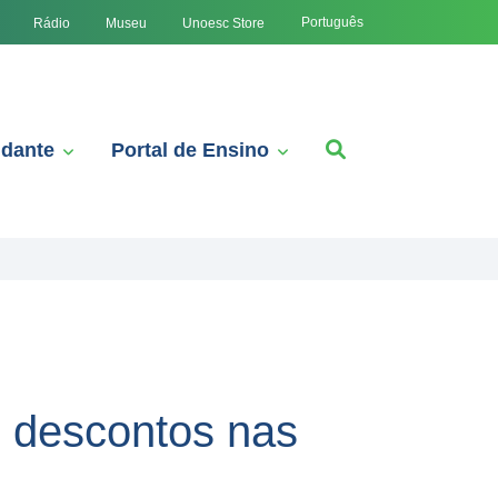
Português
Rádio
Museu
Unoesc Store
udante
Portal de Ensino
m descontos nas