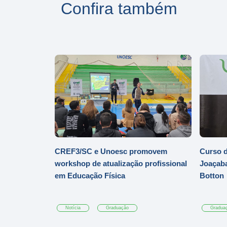
Confira também
CREF3/SC e Unoesc promovem
Curso d
workshop de atualização profissional
Joaçaba
em Educação Física
Botton
Notícia
Graduação
Gradua