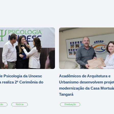
e Psicologia da Unoesc
Acadêmicos de Arquitetura e
 realiza 2ª Cerimônia do
Urbanismo desenvolvem projet
modernização da Casa Mortuár
Tangará
ção
Notícia
Graduação