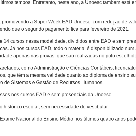
 últimos tempos. Entretanto, neste ano, a Unoesc também está e
está promovendo a Super Week EAD Unoesc, com redução de val
sendo que o segundo pagamento fica para fevereiro de 2021.
e 14 cursos nessa modalidade, divididos entre EAD e semiprese
icas. Já nos cursos EAD, todo o material é disponibilizado num
lidade apenas nas provas, que são realizadas no polo escolhido
arelados, como Administração e Ciências Contábeis, licenciat
os, que têm a mesma validade quanto ao diploma de ensino sup
nto de Sistemas e Gestão de Recursos Humanos.
ressos nos cursos EAD e semipresenciais da Unoesc
 histórico escolar, sem necessidade de vestibular.
 o Exame Nacional do Ensino Médio nos últimos quatro anos p