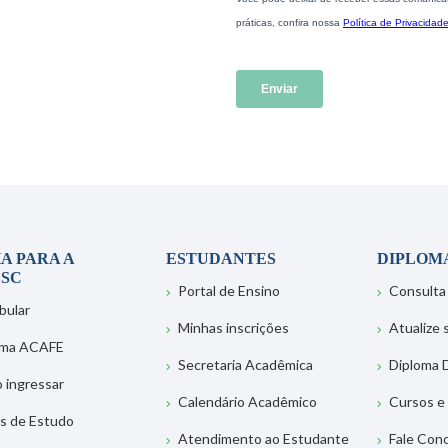
A PARA A
ESTUDANTES
DIPLOM
SC
Portal de Ensino
Consulta
bular
Minhas inscrições
Atualize
ema ACAFE
Secretaria Acadêmica
Diploma D
 ingressar
Calendário Acadêmico
Cursos e
s de Estudo
Atendimento ao Estudante
Fale Con