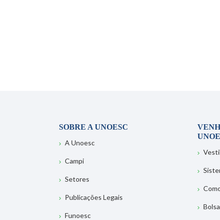
SOBRE A UNOESC
VENH
UNOE
A Unoesc
Vesti
Campi
Sist
Setores
Como
Publicações Legais
Bolsa
Funoesc