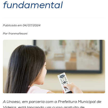
fundamental
I.nova
Diplomados
Publicado em 04/07/2024
Por franmafesoni
Cultura
CPA
Biblioteca
Editora
Rádio
A Unoesc, em parceria com a Prefeitura Municipal de
Videira, está lançando um curso gratuito de