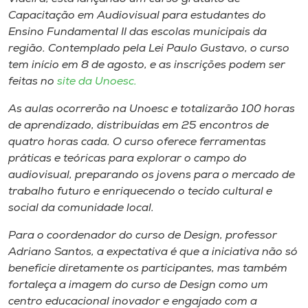
Museu
Capacitação em Audiovisual para estudantes do
Ensino Fundamental II das escolas municipais da
Unoesc
região. Contemplado pela Lei Paulo Gustavo, o curso
tem início em 8 de agosto, e as inscrições podem ser
Store
feitas no
site da Unoesc.
As aulas ocorrerão na Unoesc e totalizarão 100 horas
de aprendizado, distribuídas em 25 encontros de
Selecione
o idioma
quatro horas cada. O curso oferece ferramentas
práticas e teóricas para explorar o campo do
audiovisual, preparando os jovens para o mercado de
trabalho futuro e enriquecendo o tecido cultural e
A+
social da comunidade local.
A-
Para o coordenador do curso de Design, professor
Adriano Santos, a expectativa é que a iniciativa não só
beneficie diretamente os participantes, mas também
fortaleça a imagem do curso de Design como um
centro educacional inovador e engajado com a