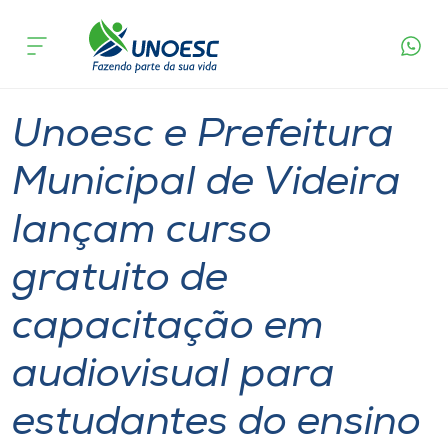
Página
O que
Unoesc e Prefeitura Municipal de Videira lançam
inicial
acontece
curso gratuito de capacitação em audiovisual
Cursos
para estudantes do ensino fundamental
Graduação
Videira
Onde estamos
Unoesc e Prefeitura
Pesquisa
Municipal de Videira
lançam curso
Atendimento ao Estudante
gratuito de
Portal de Ensino
capacitação em
A
audiovisual para
Unoesc
estudantes do ensino
Internacionalização