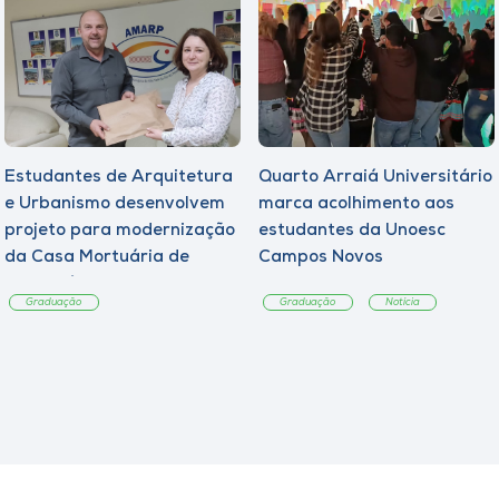
Estudantes de Arquitetura
Quarto Arraiá Universitário
e Urbanismo desenvolvem
marca acolhimento aos
projeto para modernização
estudantes da Unoesc
da Casa Mortuária de
Campos Novos
Tangará
Graduação
Graduação
Notícia