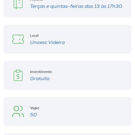
Museu
Terças e quintas-feiras das 13 às 17h30
Unoesc
Store
Local
Unoesc Videira
Selecione
o idioma
Investimento
Gratuito
A+
A-
Vagas
50