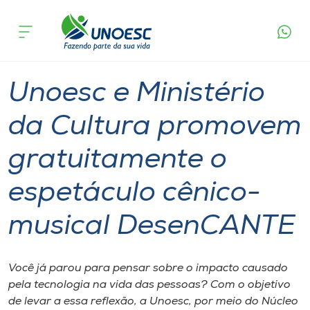
Página
O que
Unoesc e Ministério da Cultura promovem
inicial
acontece
gratuitamente o espetáculo cênico-musical
Cursos
DesenCANTE
Graduação
Cultura
Onde estamos
Unoesc e Ministério
Pesquisa
da Cultura promovem
gratuitamente o
Atendimento ao Estudante
espetáculo cênico-
Portal de Ensino
musical DesenCANTE
A
Unoesc
Você já parou para pensar sobre o impacto causado
pela tecnologia na vida das pessoas? Com o objetivo
Internacionalização
de levar a essa reflexão, a Unoesc, por meio do Núcleo