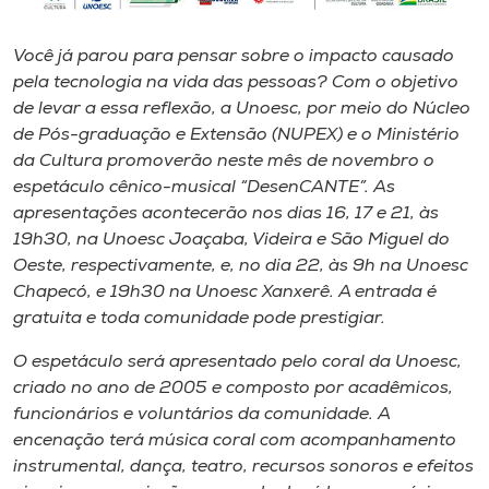
Museu
Você já parou para pensar sobre o impacto causado
Unoesc
pela tecnologia na vida das pessoas? Com o objetivo
Store
de levar a essa reflexão, a Unoesc, por meio do Núcleo
de Pós-graduação e Extensão (NUPEX) e o Ministério
da Cultura promoverão neste mês de novembro o
espetáculo cênico-musical “DesenCANTE”. As
Selecione
apresentações acontecerão nos dias 16, 17 e 21, às
o idioma
19h30, na Unoesc Joaçaba, Videira e São Miguel do
Oeste, respectivamente, e, no dia 22, às 9h na Unoesc
Chapecó, e 19h30 na Unoesc Xanxerê. A entrada é
gratuita e toda comunidade pode prestigiar.
A+
A-
O espetáculo será apresentado pelo coral da Unoesc,
criado no ano de 2005 e composto por acadêmicos,
funcionários e voluntários da comunidade. A
encenação terá música coral com acompanhamento
instrumental, dança, teatro, recursos sonoros e efeitos