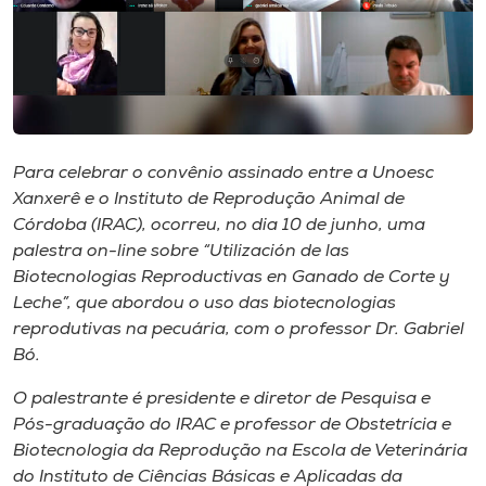
Museu
Unoesc
Store
Para celebrar o convênio assinado entre a Unoesc
Xanxerê e o Instituto de Reprodução Animal de
Selecione
o idioma
Córdoba (IRAC), ocorreu, no dia 10 de junho, uma
palestra on-line sobre “Utilización de las
Biotecnologias Reproductivas en Ganado de Corte y
Leche”, que abordou o uso das biotecnologias
A+
reprodutivas na pecuária, com o professor Dr. Gabriel
A-
Bó.
O palestrante é presidente e diretor de Pesquisa e
Pós-graduação do IRAC e professor de Obstetrícia e
Biotecnologia da Reprodução na Escola de Veterinária
do Instituto de Ciências Básicas e Aplicadas da