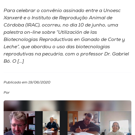
Para celebrar o convênio assinado entre a Unoesc
I.nova
Xanxerê e o Instituto de Reprodução Animal de
Córdoba (IRAC), ocorreu, no dia 10 de junho, uma
Diplomados
palestra on-line sobre “Utilización de las
Biotecnologias Reproductivas en Ganado de Corte y
Leche”, que abordou o uso das biotecnologias
Cultura
reprodutivas na pecuária, com o professor Dr. Gabriel
Bó. O […]
CPA
Publicado em 19/06/2020
Biblioteca
Por
Editora
Rádio