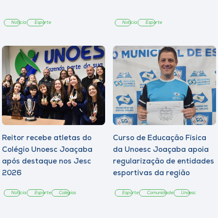
Notícia
Esporte
Notícia
Esporte
Reitor recebe atletas do
Curso de Educação Física
Colégio Unoesc Joaçaba
da Unoesc Joaçaba apoia
após destaque nos Jesc
regularização de entidades
2026
esportivas da região
Notícia
Esporte
Colégios
Esporte
Comunidade
Unoesc