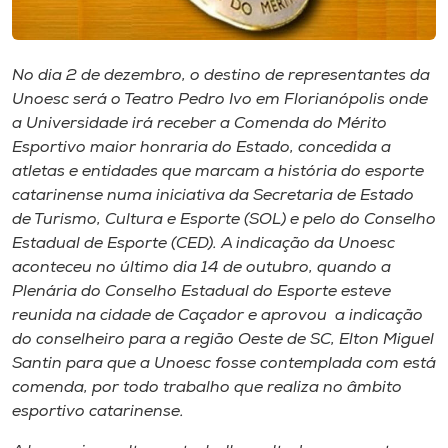
Museu
Unoesc
No dia 2 de dezembro, o destino de representantes da
Store
Unoesc será o Teatro Pedro Ivo em Florianópolis onde
a Universidade irá receber a Comenda do Mérito
Esportivo maior honraria do Estado, concedida a
atletas e entidades que marcam a história do esporte
Selecione
catarinense numa iniciativa da Secretaria de Estado
o idioma
de Turismo, Cultura e Esporte (SOL) e pelo do Conselho
Estadual de Esporte (CED). A indicação da Unoesc
aconteceu no último dia 14 de outubro, quando a
Plenária do Conselho Estadual do Esporte esteve
A+
reunida na cidade de Caçador e aprovou a indicação
A-
do conselheiro para a região Oeste de SC, Elton Miguel
Santin para que a Unoesc fosse contemplada com está
comenda, por todo trabalho que realiza no âmbito
esportivo catarinense.