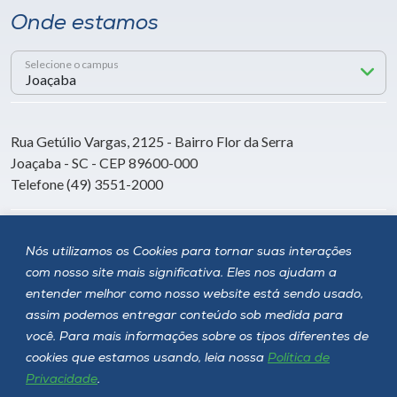
Onde estamos
Selecione o campus
Rua Getúlio Vargas, 2125 - Bairro Flor da Serra
Joaçaba - SC - CEP 89600-000
Telefone (49) 3551-2000
Siga a Unoesc
Nós utilizamos os Cookies para tornar suas interações
com nosso site mais significativa. Eles nos ajudam a
entender melhor como nosso website está sendo usado,
assim podemos entregar conteúdo sob medida para
você. Para mais informações sobre os tipos diferentes de
cookies que estamos usando, leia nossa
Política de
Privacidade
.