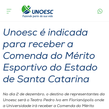
Página
O que
Unoesc é indicada para receber a Comenda do
inicial
acontece
Mérito Esportivo do Estado de Santa Catarina
Cursos
Esporte
Graduação
Onde estamos
Unoesc é indicada
Pesquisa
para receber a
Comenda do Mérito
Atendimento ao Estudante
Esportivo do Estado
Portal de Ensino
de Santa Catarina
A
Unoesc
No dia 2 de dezembro, o destino de representantes da
Unoesc será o Teatro Pedro Ivo em Florianópolis onde
Internacionalização
a Universidade irá receber a Comenda do Mérito