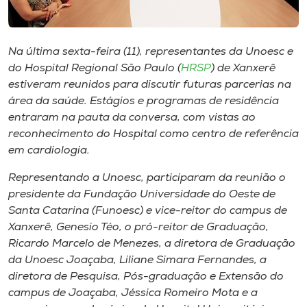
Museu
Unoesc
Na última sexta-feira (11), representantes da Unoesc e
Store
do Hospital Regional São Paulo (
HRSP
) de Xanxerê
estiveram reunidos para discutir futuras parcerias na
área da saúde. Estágios e programas de residência
entraram na pauta da conversa, com vistas ao
Selecione
reconhecimento do Hospital como centro de referência
o idioma
em cardiologia.
Representando a Unoesc, participaram da reunião o
presidente da Fundação Universidade do Oeste de
A+
Santa Catarina (Funoesc) e vice-reitor do
campus
de
A-
Xanxerê, Genesio Téo, o pró-reitor de Graduação,
Ricardo Marcelo de Menezes, a diretora de Graduação
da Unoesc Joaçaba, Liliane Simara Fernandes, a
diretora de Pesquisa, Pós-graduação e Extensão do
campus
de Joaçaba, Jéssica Romeiro Mota e a