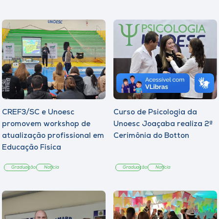
CREF3/SC e Unoesc
Curso de Psicologia da
promovem workshop de
Unoesc Joaçaba realiza 2ª
atualização profissional em
Cerimônia do Botton
Educação Física
Graduação
Notícia
Graduação
Notícia