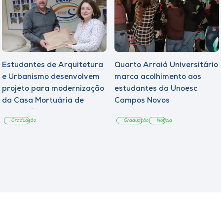
Estudantes de Arquitetura
Quarto Arraiá Universitário
e Urbanismo desenvolvem
marca acolhimento aos
projeto para modernização
estudantes da Unoesc
da Casa Mortuária de
Campos Novos
Tangará
Graduação
Graduação
Notícia