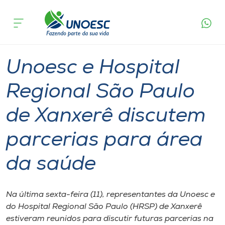
Página
O que
Unoesc e Hospital Regional São Paulo de
inicial
acontece
Xanxerê discutem parcerias para área da saúde
Cursos
Graduação
Joaçaba
Onde estamos
Unoesc e Hospital
Pesquisa
Regional São Paulo
de Xanxerê discutem
Atendimento ao Estudante
parcerias para área
Portal de Ensino
da saúde
A
Unoesc
Na última sexta-feira (11), representantes da Unoesc e
do Hospital Regional São Paulo (HRSP) de Xanxerê
Internacionalização
estiveram reunidos para discutir futuras parcerias na