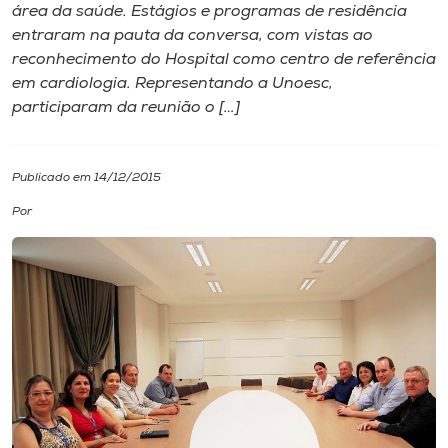
área da saúde. Estágios e programas de residência
entraram na pauta da conversa, com vistas ao
I.nova
reconhecimento do Hospital como centro de referência
em cardiologia. Representando a Unoesc,
Diplomados
participaram da reunião o […]
Cultura
Publicado em 14/12/2015
Por
CPA
Biblioteca
Editora
Rádio