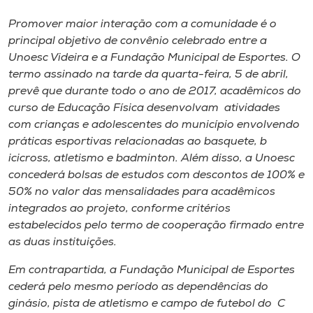
Museu
Promover maior interação com a comunidade​ é o
principal objetivo de convênio celebrado entre a
Unoesc
Unoesc Videira e a ​Fundação Municipal de Esportes. O
Store
termo assinado na tarde da quarta-feira​, 5 de abril​, ​​
prevê que durante todo o ano​ de 2017, acadêmicos do
curso de Educação Física desenvolv​am ​ atividades
com crianças e adolescentes​ do município envolvendo
Selecione
práticas esportivas relacionadas ao basquete, ​b​
o idioma
icicross, atletismo e badminton. ​Além disso​, a Unoesc
concederá bolsas de estudos com descontos de 100% e
50% no valor da​s mensalidade​s​ para acadêmicos
A+
integrados ao projeto, conforme critérios
A-
estabelecidos pelo termo de cooperação firmado entre
as duas instituições.
Em contrapartida​,​ a Fundação ​M​unicipal de Esportes
cederá pelo mesmo período ​a​s dependências do
ginásio, pista de atletismo e campo de futebol do ​C​