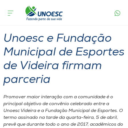
Página
O que
Unoesc e Fundação Municipal de Esportes de
inicial
acontece
Videira firmam parceria
Cursos
Graduação
Esporte
Videira
Onde estamos
Unoesc e Fundação
Pesquisa
Municipal de Esportes
de Videira firmam
Atendimento ao Estudante
parceria
Portal de Ensino
Promover maior interação com a comunidade​ é o
A
principal objetivo de convênio celebrado entre a
Unoesc
Unoesc Videira e a ​Fundação Municipal de Esportes. O
termo assinado na tarde da quarta-feira​, 5 de abril​, ​​
Internacionalização
prevê que durante todo o ano​ de 2017, acadêmicos do