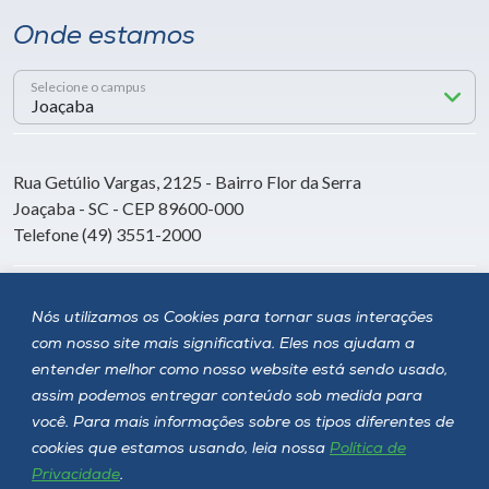
Onde estamos
Selecione o campus
Rua Getúlio Vargas, 2125 - Bairro Flor da Serra
Joaçaba - SC - CEP 89600-000
Telefone (49) 3551-2000
Siga a Unoesc
Nós utilizamos os Cookies para tornar suas interações
com nosso site mais significativa. Eles nos ajudam a
entender melhor como nosso website está sendo usado,
assim podemos entregar conteúdo sob medida para
você. Para mais informações sobre os tipos diferentes de
cookies que estamos usando, leia nossa
Política de
Privacidade
.