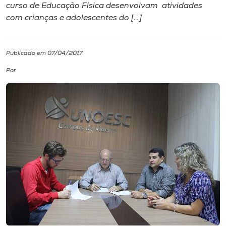
curso de Educação Física desenvolv​am ​ atividades
com crianças e adolescentes​ do […]
I.nova
Diplomados
Publicado em 07/04/2017
Por
Cultura
CPA
Biblioteca
Editora
Rádio