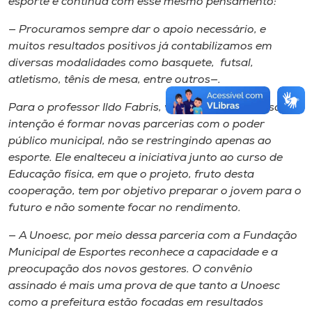
esporte e continua com esse mesmo pensamento​:
— Procuramos sempre dar o apoio necessário​, e
muitos resultados positivos já contabilizamos em
diversas modalidades como basquete, ​futsal,
atletismo, tênis de mesa, entre outros—.
Para o professor Ildo Fabris, vice-reitor da Unoesc, a
intenção é formar novas parcerias com o poder
público municipal, não ​se restri​ngindo​ apenas ao
esporte. Ele enalteceu a iniciativa junto ao curso de
Educação física, ​em que o projeto, fruto desta
cooperação, tem por objetivo preparar o jovem para o
futuro e não somente focar no rendimento.
— A Unoesc, por meio dessa parceria com a ​F​undação
Municipal de Esportes reconhece a capacidade e a
preocupação dos novos gestores. O conv​ê​nio
assinado é mais uma prova de que tanto a Unoesc
como a prefeitura estão focadas em resultados