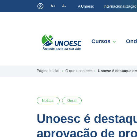
A+
A-
A Unoesc
Internacionalização
Cursos
Ond
Página inicial
O que acontece
Unoesc é destaque em
Notícia
Geral
Unoesc é destaq
aprovação de pr