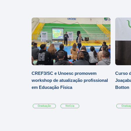
CREF3/SC e Unoesc promovem
Curso d
workshop de atualização profissional
Joaçaba
em Educação Física
Botton
Graduação
Notícia
Gradua