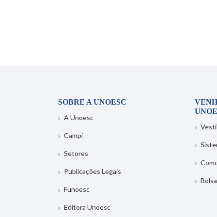
SOBRE A UNOESC
VENH
UNOE
A Unoesc
Vesti
Campi
Sist
Setores
Como
Publicações Legais
Bolsa
Funoesc
Editora Unoesc