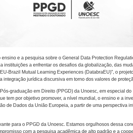
 ensino e a pesquisa sobre o General Data Protection Regulat
instituições a enfrentar os desafios da globalização, das mudan
U-Brazil Mutual Learning Experiences (DatabraEU)”, o projeto t
 a integração jurídica discursiva em torno dos valores de prote
e Pós-graduação em Direito (PPGD) da Unoesc, em especial do 
e tem por objetivo promover, a nível mundial, o ensino e a inv
 de Dados da União Europeia, a partir de uma perspectiva inte
ante para o PPGD da Unoesc. Estamos orgulhosos dessa conqu
mpromisso com a pesquisa acadêmica de alto padrão e a coope