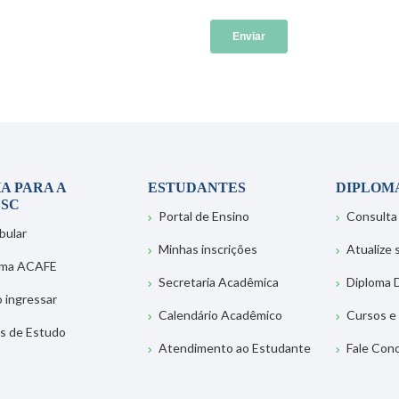
A PARA A
ESTUDANTES
DIPLOM
SC
Portal de Ensino
Consulta
bular
Minhas inscrições
Atualize
ema ACAFE
Secretaria Acadêmica
Diploma D
 ingressar
Calendário Acadêmico
Cursos e
s de Estudo
Atendimento ao Estudante
Fale Con