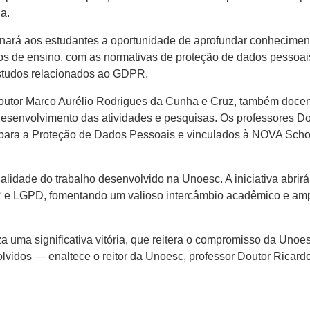
a.
nará aos estudantes a oportunidade de aprofundar conheciment
s de ensino, com as normativas de proteção de dados pessoais
estudos relacionados ao GDPR.
 Doutor Marco Aurélio Rodrigues da Cunha e Cruz, também doc
desenvolvimento das atividades e pesquisas. Os professores Do
 para a Proteção de Dados Pessoais e vinculados à NOVA Scho
lidade do trabalho desenvolvido na Unoesc. A iniciativa abrir
 LGPD, fomentando um valioso intercâmbio acadêmico e ampl
 uma significativa vitória, que reitera o compromisso da Uno
olvidos — enaltece o reitor da Unoesc, professor Doutor Ricard