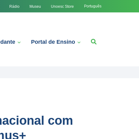
Português
Rádio
Museu
Unoesc Store
udante
Portal de Ensino
nacional com
smus+