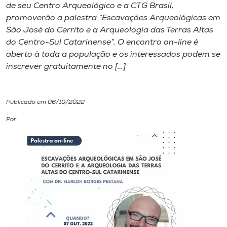
de seu Centro Arqueológico e a CTG Brasil,
promoverão a palestra “Escavações Arqueológicas em
I.nova
São José do Cerrito e a Arqueologia das Terras Altas
do Centro-Sul Catarinense”. O encontro on-line é
Diplomados
aberto à toda a população e os interessados podem se
inscrever gratuitamente no […]
Cultura
Publicado em 06/10/2022
CPA
Por
Biblioteca
Editora
Rádio