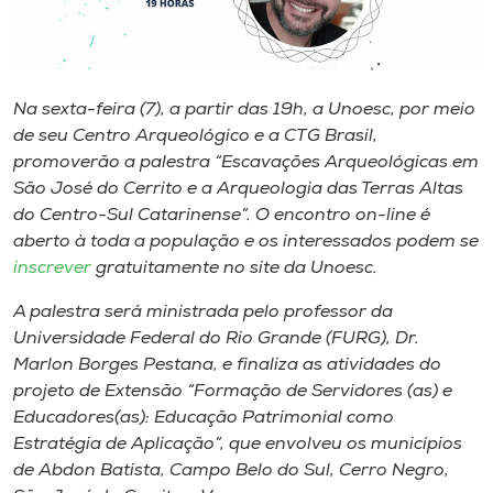
Museu
Unoesc
Store
Na sexta-feira (7), a partir das 19h, a Unoesc, por meio
de seu Centro Arqueológico e a CTG Brasil,
promoverão a palestra “Escavações Arqueológicas em
São José do Cerrito e a Arqueologia das Terras Altas
Selecione
do Centro-Sul Catarinense”. O encontro on-line é
o idioma
aberto à toda a população e os interessados podem se
inscrever
gratuitamente no site da Unoesc.
A palestra será ministrada pelo professor da
A+
Universidade Federal do Rio Grande (FURG), Dr.
A-
Marlon Borges Pestana, e finaliza as atividades do
projeto de Extensão “Formação de Servidores (as) e
Educadores(as): Educação Patrimonial como
Estratégia de Aplicação”, que envolveu os municípios
de Abdon Batista, Campo Belo do Sul, Cerro Negro,