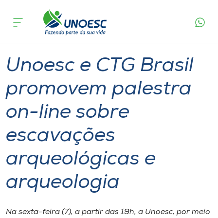
Página
O que
Unoesc e CTG Brasil promovem palestra on-line
inicial
acontece
sobre escavações arqueológicas e arqueologia
Cursos
Graduação
Palestra
Onde estamos
Unoesc e CTG Brasil
Pesquisa
promovem palestra
on-line sobre
Atendimento ao Estudante
escavações
Portal de Ensino
arqueológicas e
A
arqueologia
Unoesc
Internacionalização
Na sexta-feira (7), a partir das 19h, a Unoesc, por meio