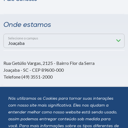
Onde estamos
Selecione o campus
Rua Getúlio Vargas, 2125 - Bairro Flor da Serra
Joaçaba - SC - CEP 89600-000
Telefone (49) 3551-2000
Siga a Unoesc
Nós utilizamos os Cookies para tornar suas interações
com nosso site mais significativa. Eles nos ajudam a
entender melhor como nosso website está sendo usado,
assim podemos entregar conteúdo sob medida para
você. Para mais informações sobre os tipos diferentes de