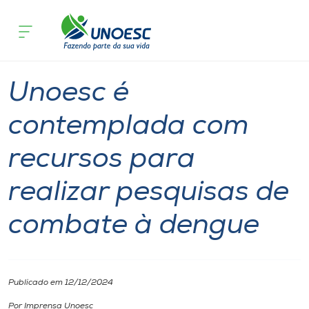
Página inicial
O que acontece
Unoesc é contemplada com recursos p
Cursos
Notícia
Pesquisa
Onde estamos
Unoesc é
Pesquisa
contemplada com
recursos para
Atendimento ao Estudante
realizar pesquisas de
Portal de Ensino
combate à dengue
A
Unoesc
Publicado em 12/12/2024
Internacionalização
Por Imprensa Unoesc