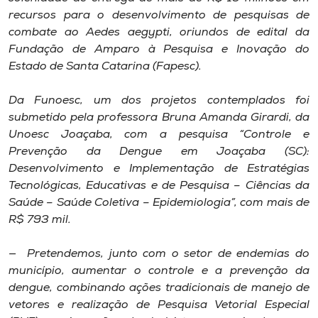
Museu
recursos para o desenvolvimento de pesquisas de
combate ao Aedes aegypti, oriundos de edital da
Unoesc
Fundação de Amparo à Pesquisa e Inovação do
Estado de Santa Catarina (Fapesc).
Store
Da Funoesc, um dos projetos contemplados foi
submetido pela professora Bruna Amanda Girardi, da
Unoesc Joaçaba, com a pesquisa “Controle e
Selecione
o idioma
Prevenção da Dengue em Joaçaba (SC):
Desenvolvimento e Implementação de Estratégias
Tecnológicas, Educativas e de Pesquisa – Ciências da
Saúde – Saúde Coletiva – Epidemiologia”, com mais de
A+
R$ 793 mil.
A-
— Pretendemos, junto com o setor de endemias do
município, aumentar o controle e a prevenção da
dengue, combinando ações tradicionais de manejo de
vetores e realização de Pesquisa Vetorial Especial