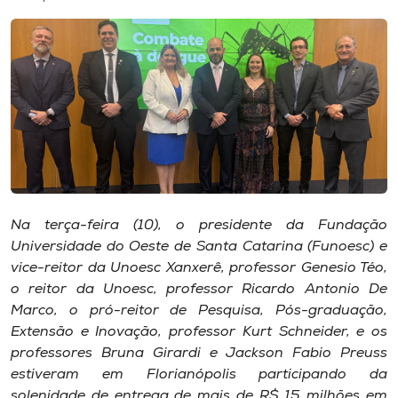
I.nova
Diplomados
Cultura
CPA
Na terça-feira (10), o presidente da Fundação
Universidade do Oeste de Santa Catarina (Funoesc) e
Biblioteca
vice-reitor da Unoesc Xanxerê, professor Genesio Téo,
o reitor da Unoesc, professor Ricardo Antonio De
Editora
Marco, o pró-reitor de Pesquisa, Pós-graduação,
Extensão e Inovação, professor Kurt Schneider, e os
professores Bruna Girardi e Jackson Fabio Preuss
Rádio
estiveram em Florianópolis participando da
solenidade de entrega de mais de R$ 15 milhões em