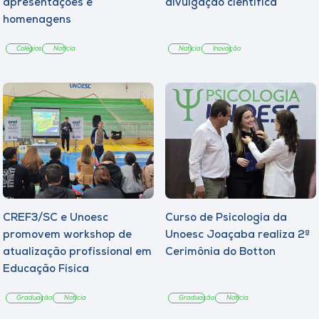
apresentações e
divulgação científica
homenagens
Colégios
Notícia
Notícia
Inovação
CREF3/SC e Unoesc
Curso de Psicologia da
promovem workshop de
Unoesc Joaçaba realiza 2ª
atualização profissional em
Cerimônia do Botton
Educação Física
Graduação
Notícia
Graduação
Notícia