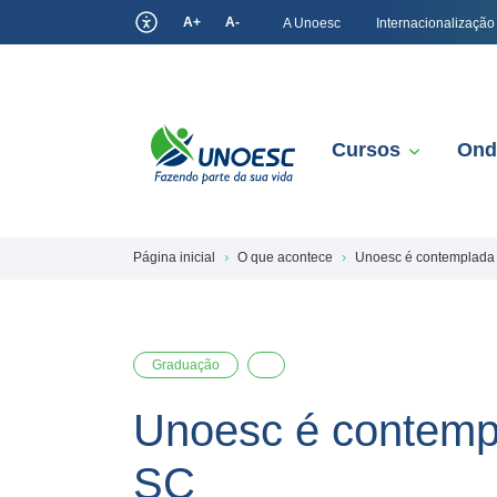
A+
A-
A Unoesc
Internacionalização
Cursos
Ond
Página inicial
O que acontece
Unoesc é contemplada 
Graduação
Unoesc é contemp
SC