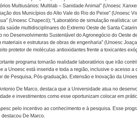
rios Multiusários: Multilab – Sanidade Animal” (Unoesc Xanxer
ção dos Municípios do Alto Vale do Rio do Peixe” (Unoesc Vide
ua” (Unoesc Chapecó); “Laboratório de simulação realística: 
da saúde multidisciplinares do Extremo Oeste de Santa Catari
ção no Desenvolvimento Sustentável do Agronegócio do Oeste d
m materiais e estruturas de obras de engenharia” (Unoesc Joaçab
eito protetor de moléculas antioxidantes frente a toxicantes e
tante programa tornarão realidade laboratórios que irão contr
a Unoesc está inserida e toda a região, inclusive o acesso a 
tor de Pesquisa, Pós-graduação, Extensão e Inovação da Unoesc
 Antonio De Marco, destaca que a Universidade atua no desenvo
dade e investimentos como esse oportunizam colocar em prática
sc pelo incentivo ao conhecimento e à pesquisa. Esse progra
— destacou De Marco.