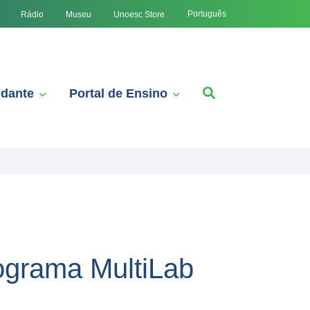
Português
Rádio
Museu
Unoesc Store
udante
Portal de Ensino
ograma MultiLab