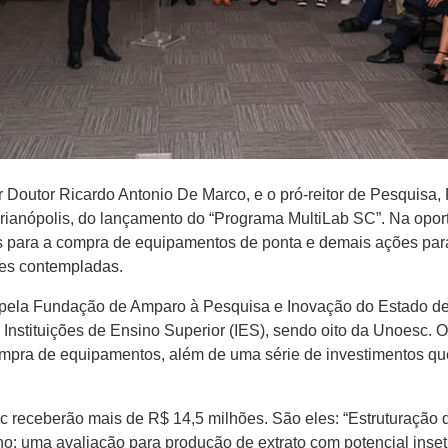
ssor Doutor Ricardo Antonio De Marco, e o pró-reitor de Pesquis
lorianópolis, do lançamento do “Programa MultiLab SC”. Na opo
 para a compra de equipamentos de ponta e demais ações para
des contempladas.
 pela Fundação de Amparo à Pesquisa e Inovação do Estado de
 Instituições de Ensino Superior (IES), sendo oito da Unoesc. 
 compra de equipamentos, além de uma série de investimentos 
c receberão mais de R$ 14,5 milhões. São eles: “Estruturação d
ho: uma avaliação para produção de extrato com potencial ins