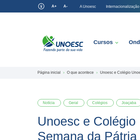
A+
A-
A Unoesc
Internacionalização
Cursos
Ond
Página inicial
O que acontece
Unoesc e Colégio Unoe
Notícia
Geral
Colégios
Joaçaba
Unoesc e Colégio
Semana da Pátria