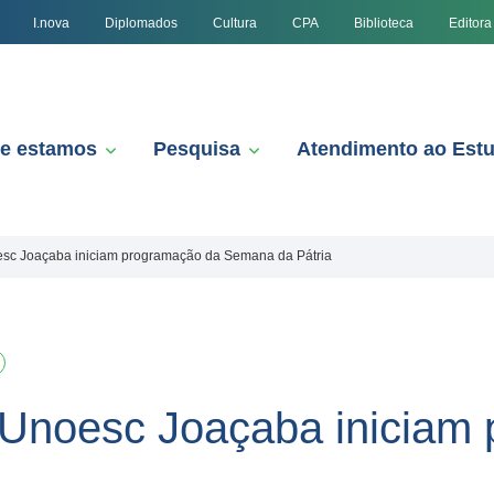
I.nova
Diplomados
Cultura
CPA
Biblioteca
Editora
e estamos
Pesquisa
Atendimento ao Est
sc Joaçaba iniciam programação da Semana da Pátria
 Unoesc Joaçaba iniciam