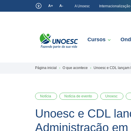
A+
A-
A Unoesc
Internacionalização
Cursos
Ond
Página inicial
O que acontece
Unoesc e CDL lançam M
Notícia
Notícia de evento
Unoesc
Unoesc e CDL lan
Administração em