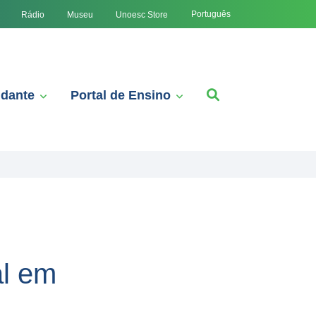
Português
Rádio
Museu
Unoesc Store
udante
Portal de Ensino
al em