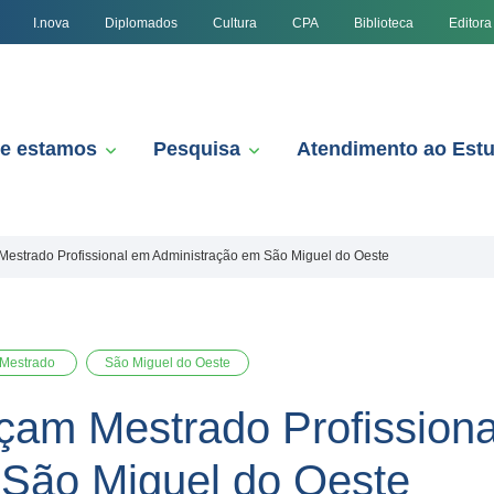
I.nova
Diplomados
Cultura
CPA
Biblioteca
Editora
e estamos
Pesquisa
Atendimento ao Est
estrado Profissional em Administração em São Miguel do Oeste
Mestrado
São Miguel do Oeste
çam Mestrado Profission
 São Miguel do Oeste