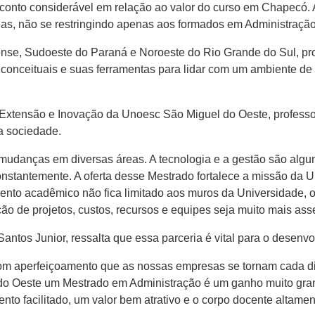
nto considerável em relação ao valor do curso em Chapecó. Al
reas, não se restringindo apenas aos formados em Administração
ense, Sudoeste do Paraná e Noroeste do Rio Grande do Sul, pr
 conceituais e suas ferramentas para lidar com um ambiente de
Extensão e Inovação da Unoesc São Miguel do Oeste, professor
a sociedade.
udanças em diversas áreas. A tecnologia e a gestão são algu
onstantemente. A oferta desse Mestrado fortalece a missão da 
ento acadêmico não fica limitado aos muros da Universidade, o
ção de projetos, custos, recursos e equipes seja muito mais ass
ntos Junior, ressalta que essa parceria é vital para o desenv
 aperfeiçoamento que as nossas empresas se tornam cada dia 
 do Oeste um Mestrado em Administração é um ganho muito gra
o facilitado, um valor bem atrativo e o corpo docente altament