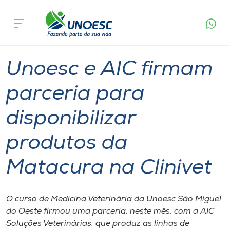
Página
O que
Unoesc e AIC firmam parceria para
inicial
acontece
disponibilizar produtos da Matacura na Clinivet
Cursos
Graduação
Geral
São Miguel do Oeste
Onde estamos
Unoesc e AIC firmam
Pesquisa
parceria para
disponibilizar
Atendimento ao Estudante
produtos da
Portal de Ensino
Matacura na Clinivet
A
Unoesc
O curso de Medicina Veterinária da Unoesc São Miguel
do Oeste firmou uma parceria, neste mês, com a AIC
Internacionalização
Soluções Veterinárias, que produz as linhas de