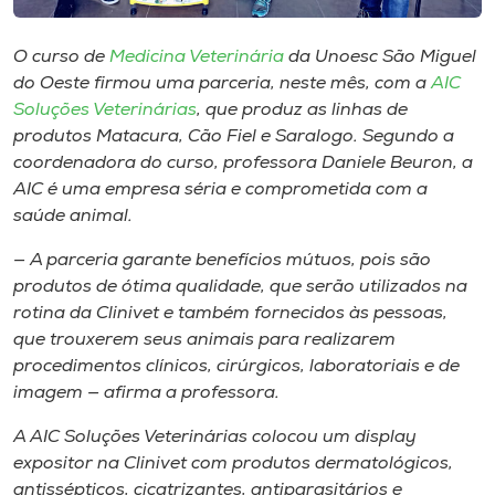
Museu
O curso de
Medicina Veterinária
da Unoesc São Miguel
Unoesc
do Oeste firmou uma parceria, neste mês, com a
AIC
Store
Soluções Veterinárias
, que produz as linhas de
produtos Matacura, Cão Fiel e Saralogo. Segundo a
coordenadora do curso, professora Daniele Beuron, a
AIC é uma empresa séria e comprometida com a
Selecione
saúde animal.
o idioma
— A parceria garante benefícios mútuos, pois são
produtos de ótima qualidade, que serão utilizados na
rotina da Clinivet e também fornecidos às pessoas,
A+
que trouxerem seus animais para realizarem
A-
procedimentos clínicos, cirúrgicos, laboratoriais e de
imagem — afirma a professora.
A AIC Soluções Veterinárias colocou um
display
expositor na Clinivet com produtos dermatológicos,
antissépticos, cicatrizantes, antiparasitários e