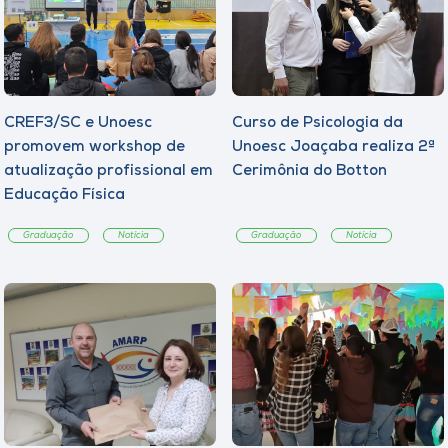
CREF3/SC e Unoesc
Curso de Psicologia da
promovem workshop de
Unoesc Joaçaba realiza 2ª
atualização profissional em
Cerimônia do Botton
Educação Física
Graduação
Notícia
Graduação
Notícia