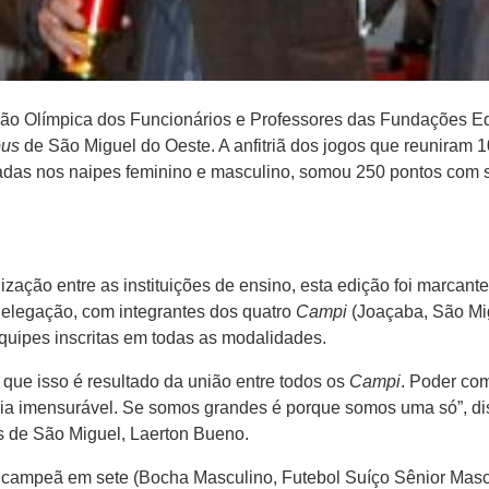
ção Olímpica dos Funcionários e Professores das Fundações Ed
us
de São Miguel do Oeste. A anfitriã dos jogos que reuniram 
das nos naipes feminino e masculino, somou 250 pontos com se
ização entre as instituições de ensino, esta edição foi marcant
delegação, com integrantes dos quatro
Campi
(Joaçaba, São Mig
quipes inscritas em todas as modalidades.
que isso é resultado da união entre todos os
Campi
. Poder co
ria imensurável. Se somos grandes é porque somos uma só”, di
 de São Miguel, Laerton Bueno.
campeã em sete (Bocha Masculino, Futebol Suíço Sênior Mascul