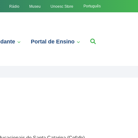
Português
Rádio
Museu
Unoesc Store
udante
Portal de Ensino
ucacionais de Santa Catarina (Cofafe),