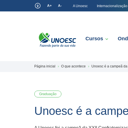
A+
A-
A Unoesc
Internacionalização
Cursos
Ond
Página inicial
O que acontece
Unoesc é a campeã da 
Graduação
Unoesc é a campe
A Unoesc foi a campeã da XXII Confraterniza