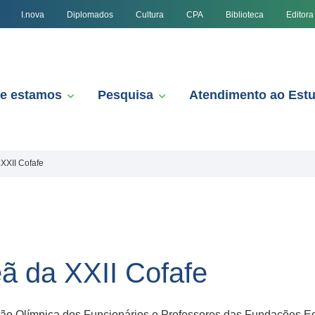
I.nova
Diplomados
Cultura
CPA
Biblioteca
Editora
e estamos
Pesquisa
Atendimento ao Est
XXII Cofafe
ã da XXII Cofafe
ção Olímpica dos Funcionários e Professores das Fundações Ed