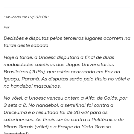
I.nova
Publicado em 27/10/2012
Por
Diplomados
Decisões e disputas pelos terceiros lugares ocorrem na
tarde deste sábado
Cultura
Hoje à tarde, a Unoesc disputará a final de duas
modalidades coletivas dos Jogos Universitários
CPA
Brasileiros (JUBs), que estão ocorrendo em Foz do
Iguaçu, Paraná. As disputas serão pelo título no vôlei e
Biblioteca
no handebol masculinos.
No vôlei, a Unoesc venceu ontem a Alfa, de Goiás, por
Editora
3 sets a 2. No handebol, a semifinal foi contra a
Uniceuma e o resultado foi de 30×22 para os
Rádio
catarinenses. As finais serão contra a Politécnica de
Minas Gerais (vôlei) e a Fasipe do Mato Grosso