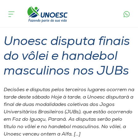
Página
O que
Unoesc disputa finais do vôlei e handebol
inicial
acontece
masculinos nos JUBs
Cursos
Graduação
Onde estamos
Unoesc disputa finais
Pesquisa
do vôlei e handebol
masculinos nos JUBs
Atendimento ao Estudante
Portal de Ensino
Decisões e disputas pelos terceiros lugares ocorrem na
tarde deste sábado Hoje à tarde, a Unoesc disputará a
final de duas modalidades coletivas dos Jogos
A
Universitários Brasileiros (JUBs), que estão ocorrendo
Unoesc
em Foz do Iguaçu, Paraná. As disputas serão pelo
título no vôlei e no handebol masculinos. No vôlei, a
Internacionalização
Unoesc venceu ontem a Alfa, […]