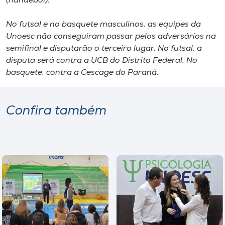
(handebol).
Museu
No futsal e no basquete masculinos, as equipes da
Unoesc
Unoesc não conseguiram passar pelos adversários na
Store
semifinal e disputarão o terceiro lugar. No futsal, a
disputa será contra a UCB do Distrito Federal. No
basquete, contra a Cescage do Paraná.
Selecione
o idioma
Confira também
A+
A-