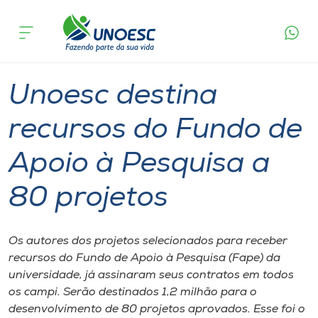
Página
O que
Unoesc destina recursos do Fundo de Apoio à
inicial
acontece
Pesquisa a 80 projetos
Cursos
Pesquisa
Graduação
Onde estamos
Unoesc destina
Pesquisa
recursos do Fundo de
Apoio à Pesquisa a
Atendimento ao Estudante
80 projetos
Portal de Ensino
Os autores dos projetos selecionados para receber
A
recursos do Fundo de Apoio à Pesquisa (Fape) da
Unoesc
universidade, já assinaram seus contratos em todos
os campi. Serão destinados 1,2 milhão para o
Internacionalização
desenvolvimento de 80 projetos aprovados. Esse foi o