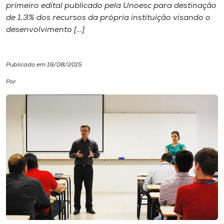
primeiro edital publicado pela Unoesc para destinação
de 1,3% dos recursos da própria instituição visando o
I.nova
desenvolvimento […]
Diplomados
Publicado em 19/08/2015
Cultura
Por
CPA
Biblioteca
Editora
Rádio