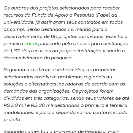
Museu
Os autores dos projetos selecionados para receber
recursos do Fundo de Apoio à Pesquisa (Fape) da
Unoesc
universidade, já assinaram seus contratos em todos
Store
os
campi
. Serão destinados 1,2 milhão para o
desenvolvimento de 80 projetos aprovados. Esse foi o
primeiro
edital
publicado pela Unoesc para destinação
de 1,3% dos recursos da própria instituição visando o
Selecione
desenvolvimento da pesquisa.
o idioma
Seguindo os critérios estabelecidos, as propostas
selecionadas envolvem problemas regionais ou
soluções e alternativas inovadoras de acordo com as
A+
demandas das organizações. Os projetos foram
A-
divididos em três categorias, sendo seus valores de até
R$ 20 mil e R$ 30 mil destinados à primeira e terceira
modalidades, e para a segunda variou conforme cada
projeto.
Segundo comentou o pró-reitor de Pesquisa, Pós-