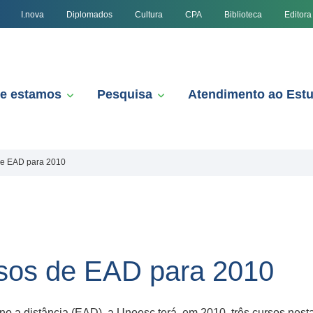
I.nova
Diplomados
Cultura
CPA
Biblioteca
Editora
e estamos
Pesquisa
Atendimento ao Est
de EAD para 2010
rsos de EAD para 2010
no a distância (EAD), a Unoesc terá, em 2010, três cursos nes