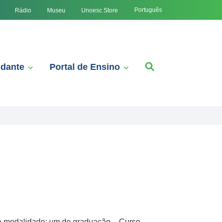
Português
Rádio
Museu
Unoesc Store
udante
Portal de Ensino
ta modalidade: um de graduação – Curso