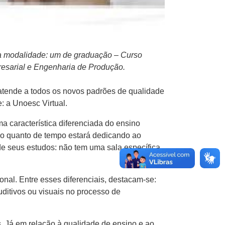
ta modalidade: um de graduação – Curso
resarial e Engenharia de Produção.
e atende a todos os novos padrões de qualidade
: a Unoesc Virtual.
a característica diferenciada do ensino
ar o quanto de tempo estará dedicando ao
 de seus estudos: não tem uma sala específica,
nal. Entre esses diferenciais, destacam-se:
uditivos ou visuais no processo de
. Já em relação à qualidade de ensino e ao