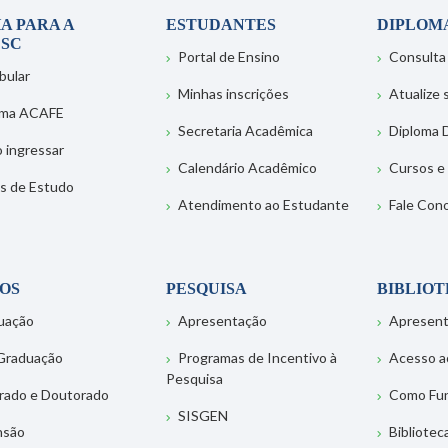
A PARA A
ESTUDANTES
DIPLOM
SC
Portal de Ensino
Consulta
bular
Minhas inscrições
Atualize
ema ACAFE
Secretaria Acadêmica
Diploma D
 ingressar
Calendário Acadêmico
Cursos e
s de Estudo
Atendimento ao Estudante
Fale Con
OS
PESQUISA
BIBLIO
uação
Apresentação
Apresen
Graduação
Programas de Incentivo à
Acesso a
Pesquisa
rado e Doutorado
Como Fu
SISGEN
nsão
Bibliotec