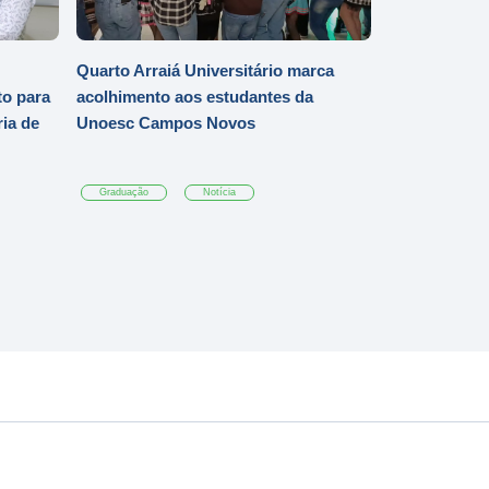
Quarto Arraiá Universitário marca
o para
acolhimento aos estudantes da
ia de
Unoesc Campos Novos
Graduação
Notícia