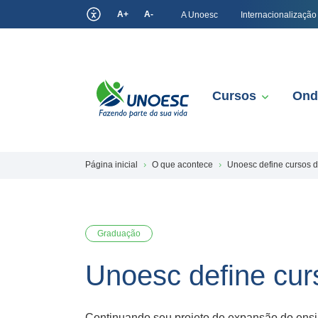
A+
A-
A Unoesc
Internacionalização
Cursos
Ond
Página inicial
O que acontece
Unoesc define cursos 
Graduação
Unoesc define cu
Continuando seu projeto de expansão do ensi