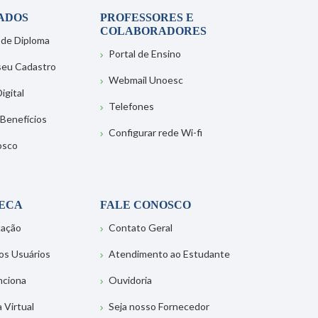
ADOS
PROFESSORES E
COLABORADORES
 de Diploma
Portal de Ensino
 seu Cadastro
Webmail Unoesc
igital
Telefones
 Benefícios
Configurar rede Wi-fi
osco
TECA
FALE CONOSCO
tação
Contato Geral
os Usuários
Atendimento ao Estudante
nciona
Ouvidoria
a Virtual
Seja nosso Fornecedor