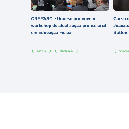
CREF3/SC e Unoesc promovem
Curso d
workshop de atualização profissional
Joaçaba
em Educação Física
Botton
Notícia
Graduação
Gradua