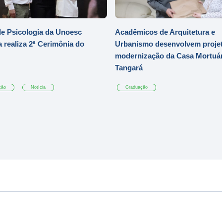
e Psicologia da Unoesc
Acadêmicos de Arquitetura e
 realiza 2ª Cerimônia do
Urbanismo desenvolvem projet
modernização da Casa Mortuár
Tangará
ção
Notícia
Graduação