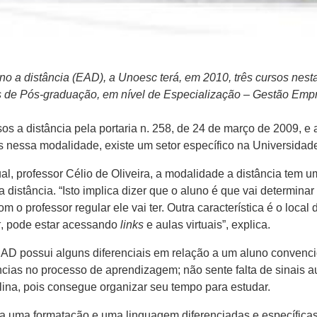
no a distância (EAD), a Unoesc terá, em 2010, três cursos nes
s de Pós-graduação, em nível de Especialização – Gestão Emp
sos a distância pela portaria n. 258, de 24 de março de 2009, 
 nessa modalidade, existe um setor específico na Universidade
, professor Célio de Oliveira, a modalidade a distância tem um
a distância. “Isto implica dizer que o aluno é que vai determin
 o professor regular ele vai ter. Outra característica é o local
k
, pode estar acessando
links
e aulas virtuais”, explica.
AD possui alguns diferenciais em relação a um aluno convencio
cias no processo de aprendizagem; não sente falta de sinais a
ina, pois consegue organizar seu tempo para estudar.
va uma formatação e uma linguagem diferenciadas e específicas