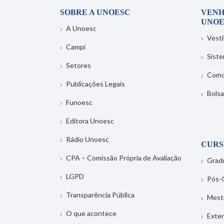
SOBRE A UNOESC
VENH
UNOE
A Unoesc
Vesti
Campi
Sist
Setores
Como
Publicações Legais
Bolsa
Funoesc
Editora Unoesc
Rádio Unoesc
CURS
CPA – Comissão Própria de Avaliação
Grad
LGPD
Pós-
Transparência Pública
Mest
O que acontece
Exte