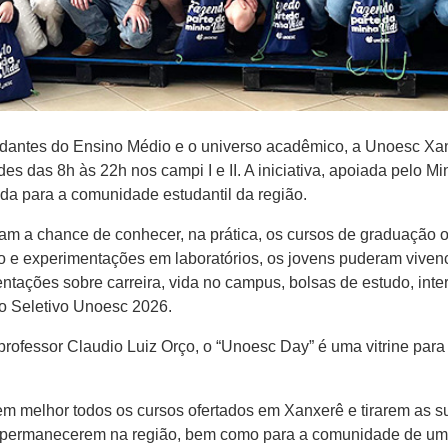
studantes do Ensino Médio e o universo acadêmico, a Unoesc Xa
s das 8h às 22h nos campi I e II. A iniciativa, apoiada pelo Mi
da para a comunidade estudantil da região.
ram a chance de conhecer, na prática, os cursos de graduação o
 e experimentações em laboratórios, os jovens puderam vivenci
entações sobre carreira, vida no campus, bolsas de estudo, int
 o Seletivo Unoesc 2026.
professor Claudio Luiz Orço, o “Unoesc Day” é uma vitrine para
 melhor todos os cursos ofertados em Xanxerê e tirarem as su
os a permanecerem na região, bem como para a comunidade de u