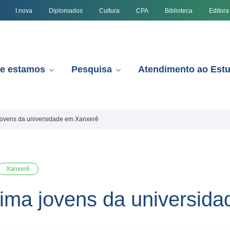
I.nova
Diplomados
Cultura
CPA
Biblioteca
Editora
e estamos
Pesquisa
Atendimento ao Est
ovens da universidade em Xanxerê
Xanxerê
ima jovens da universid