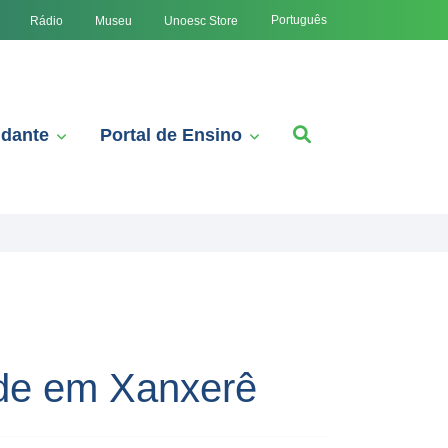
Português
Rádio
Museu
Unoesc Store
udante
Portal de Ensino
ade em Xanxerê