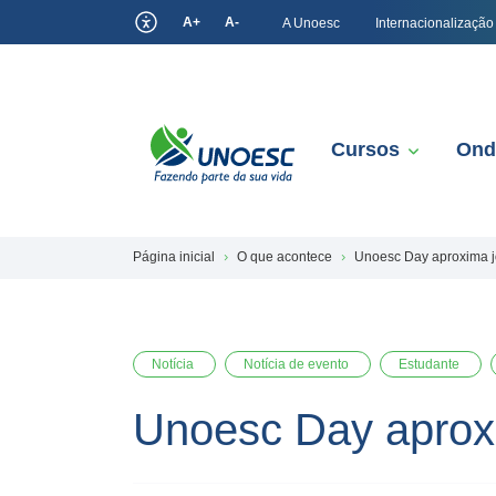
A+
A-
A Unoesc
Internacionalização
Cursos
Ond
Página inicial
O que acontece
Unoesc Day aproxima j
Notícia
Notícia de evento
Estudante
Unoesc Day aprox