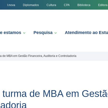
I.nova
Diplomados
Cultura
CPA
Biblioteca
Editora
e estamos
Pesquisa
Atendimento ao Est
ma de MBA em Gestão Financeira, Auditoria e Controladoria
à turma de MBA em Gestão
ladoria