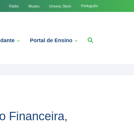
Português
Rádio
Museu
Unoesc Store
udante
Portal de Ensino
 Financeira,