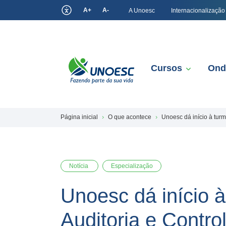
A+
A-
A Unoesc
Internacionalização
Cursos
Ond
Página inicial
O que acontece
Unoesc dá início à tur
Notícia
Especialização
Unoesc dá início 
Auditoria e Contro