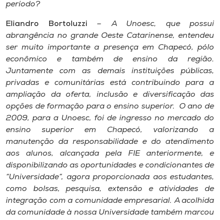
Museu
período?
Eliandro Bortoluzzi
– A Unoesc, que possui
Unoesc
abrangência no grande Oeste Catarinense, entendeu
Store
ser muito importante a presença em Chapecó, pólo
econômico e também de ensino da região.
Juntamente com as demais instituições públicas,
privadas e comunitárias está contribuindo para a
Selecione
ampliação da oferta, inclusão e diversificação das
o idioma
opções de formação para o ensino superior. O ano de
2009, para a Unoesc, foi de ingresso no mercado do
ensino superior em Chapecó, valorizando a
manutenção da responsabilidade e do atendimento
A+
aos alunos, alcançada pela FIE anteriormente, e
A-
disponibilizando as oportunidades e condicionantes de
“Universidade”, agora proporcionada aos estudantes,
como bolsas, pesquisa, extensão e atividades de
integração com a comunidade empresarial. A acolhida
da comunidade à nossa Universidade também marcou