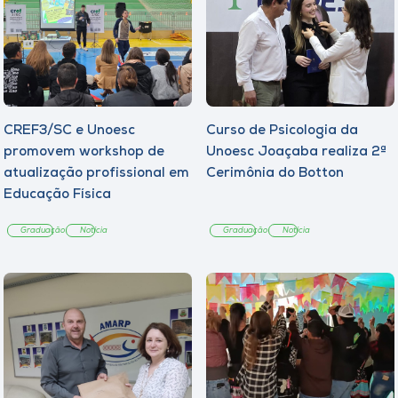
CREF3/SC e Unoesc
Curso de Psicologia da
promovem workshop de
Unoesc Joaçaba realiza 2ª
atualização profissional em
Cerimônia do Botton
Educação Física
Graduação
Notícia
Graduação
Notícia