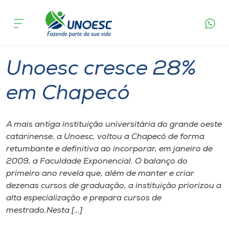
Página inicial
O que acontece
Unoesc cresce 28% em Chapecó
Cursos
Graduação
Chapecó
Onde estamos
Unoesc cresce 28%
Pesquisa
em Chapecó
Atendimento ao Estudante
A mais antiga instituição universitária do grande oeste
catarinense, a Unoesc, voltou a Chapecó de forma
Portal de Ensino
retumbante e definitiva ao incorporar, em janeiro de
2009, a Faculdade Exponencial. O balanço do
primeiro ano revela que, além de manter e criar
A
dezenas cursos de graduação, a instituição priorizou a
Unoesc
alta especialização e prepara cursos de
mestrado.Nesta […]
Internacionalização