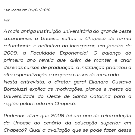
Publicado em 05/02/2010
I.nova
Por
Diplomados
A mais antiga instituição universitária do grande oeste
catarinense, a Unoesc, voltou a Chapecó de forma
retumbante e definitiva ao incorporar, em janeiro de
Cultura
2009, a Faculdade Exponencial. O balanço do
primeiro ano revela que, além de manter e criar
CPA
dezenas cursos de graduação, a instituição priorizou a
alta especialização e prepara cursos de mestrado.
Nesta entrevista, o diretor geral Eliandro Gustavo
Biblioteca
Bortoluzzi explica as motivações, planos e metas da
Universidade do Oeste de Santa Catarina para a
Editora
região polarizada em Chapecó.
Podemos dizer que 2009 foi um ano de reintrodução
Rádio
da Unoesc ao cenário da educação superior em
Chapecó? Qual a avaliação que se pode fazer desse