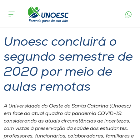
Página
O que
Unoesc concluirá o segundo semestre de 2020
inicial
acontece
por meio de aulas remotas
Cursos
Graduação
Geral
Joaçaba
Onde estamos
Unoesc concluirá o
Pesquisa
segundo semestre de
2020 por meio de
Atendimento ao Estudante
aulas remotas
Portal de Ensino
A Universidade do Oeste de Santa Catarina (Unoesc)
A
em face do atual quadro da pandemia COVID-19,
Unoesc
considerando as atuais circunstâncias de incertezas,
com vistas à preservação da saúde dos estudantes,
Internacionalização
professores, funcionários, colaboradores, familiares e