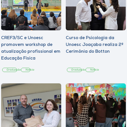
CREF3/SC e Unoesc
Curso de Psicologia da
promovem workshop de
Unoesc Joaçaba realiza 2ª
atualização profissional em
Cerimônia do Botton
Educação Física
Graduação
Notícia
Graduação
Notícia