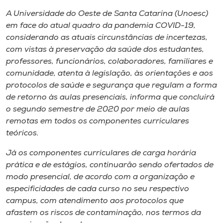
Museu
A Universidade do Oeste de Santa Catarina (Unoesc)
em face do atual quadro da pandemia COVID-19,
Unoesc
considerando as atuais circunstâncias de incertezas,
Store
com vistas à preservação da saúde dos estudantes,
professores, funcionários, colaboradores, familiares e
comunidade, atenta à legislação, às orientações e aos
protocolos de saúde e segurança que regulam a forma
Selecione
de retorno às aulas presenciais, informa que concluirá
o idioma
o segundo semestre de 2020 por meio de aulas
remotas em todos os componentes curriculares
teóricos.
A+
Já os componentes curriculares de carga horária
A-
prática e de estágios, continuarão sendo ofertados de
modo presencial, de acordo com a organização e
especificidades de cada curso no seu respectivo
campus, com atendimento aos protocolos que
afastem os riscos de contaminação, nos termos da