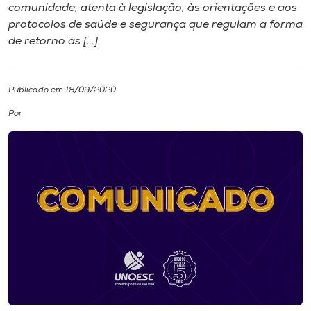
comunidade, atenta à legislação, às orientações e aos
protocolos de saúde e segurança que regulam a forma
I.nova
de retorno às […]
Diplomados
Publicado em 18/09/2020
Cultura
Por
CPA
Biblioteca
Editora
Rádio