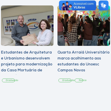
Estudantes de Arquitetura
Quarto Arraiá Universitário
e Urbanismo desenvolvem
marca acolhimento aos
projeto para modernização
estudantes da Unoesc
da Casa Mortuária de
Campos Novos
Tangará
Graduação
Graduação
Notícia