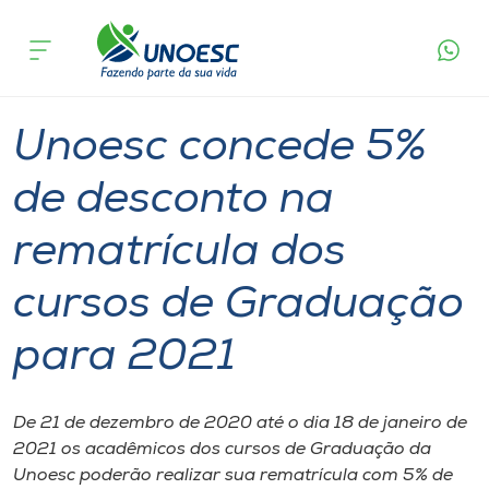
Página
O que
Unoesc concede 5% de desconto na rematrícula
inicial
acontece
dos cursos de Graduação para 2021
Cursos
Graduação
Geral
Joaçaba
Onde estamos
Unoesc concede 5%
Pesquisa
de desconto na
rematrícula dos
Atendimento ao Estudante
cursos de Graduação
Portal de Ensino
para 2021
A
Unoesc
De 21 de dezembro de 2020 até o dia 18 de janeiro de
2021 os acadêmicos dos cursos de Graduação da
Internacionalização
Unoesc poderão realizar sua rematrícula com 5% de