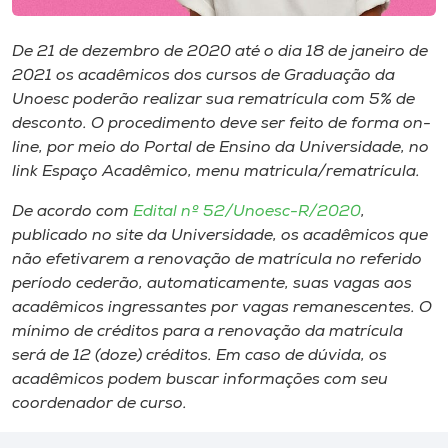
Museu
De 21 de dezembro de 2020 até o dia 18 de janeiro de
Unoesc
2021 os acadêmicos dos cursos de Graduação da
Store
Unoesc poderão realizar sua rematrícula com 5% de
desconto. O procedimento deve ser feito de forma on-
line, por meio do Portal de Ensino da Universidade, no
link Espaço Acadêmico, menu matricula/rematrícula.
Selecione
o idioma
De acordo com
Edital nº 52/Unoesc-R/2020
,
publicado no site da Universidade, os acadêmicos que
não efetivarem a renovação de matrícula no referido
período cederão, automaticamente, suas vagas aos
A+
acadêmicos ingressantes por vagas remanescentes. O
A-
mínimo de créditos para a renovação da matrícula
será de 12 (doze) créditos. Em caso de dúvida, os
acadêmicos podem buscar informações com seu
coordenador de curso.